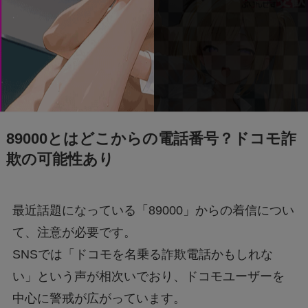
フェルメール展のtabiwa先行チケット待ち？ア
クセスできなくても買える？
FIFAワールドカップ2026はどこで見れる？配
信は無料で見れる？
89000とはどこからの電話番号？ドコモ詐
欺の可能性あり
BeReal 無制限はいつまで？終わりはいつな
の？注意事項についても
最近話題になっている「89000」からの着信につい
ドラえもんの重複掲載問題って何？コロコロコ
て、注意が必要です。
ミックの間違いを調査
SNSでは「ドコモを名乗る詐欺電話かもしれな
い」という声が相次いでおり、ドコモユーザーを
モンストナルトコラボは引いたほうがいい？性
能評価を比較して検証！
中心に警戒が広がっています。