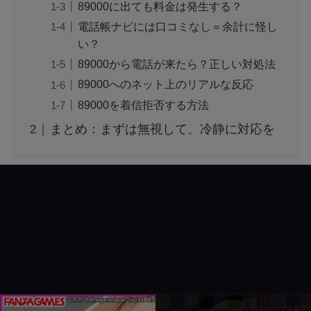
89000に出ても料金は発生する？
電話帳ナビには口コミなし＝余計に怪し
い？
ジャンプ33号だけ売り切れはなぜ？ワンピース
カードが影響を与えていた？
89000から電話が来たら？正しい対処法
89000へのネット上のリアルな反応
89000を着信拒否する方法
声にならない愛は最終話やネタバレは？最後ま
で見る方法も！
まとめ：まずは無視して、冷静に対応を
MAZZEL・RYUKIのヘアメイク匂わせとは？時
系列で調査
映画『銀行強盗：完全マニュアル』公開中止の
理由は？なぜなのか徹底調査
モンスト抽選会の炎上理由は？謝罪と再実施の
経緯をわかりやすく解説