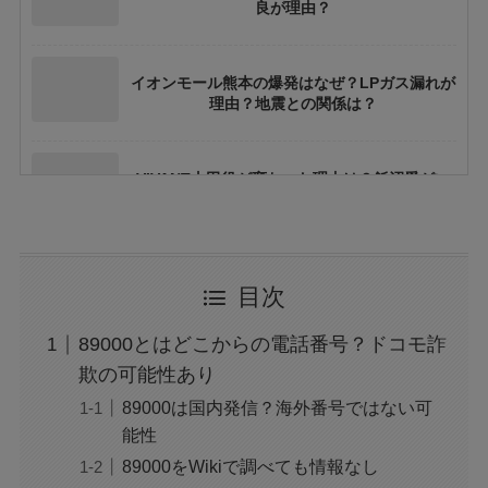
良が理由？
イオンモール熊本の爆発はなぜ？LPガス漏れが
理由？地震との関係は？
VIVANT太田役が変わった理由は？飯沼愛がい
ない理由も
ちいかわ映画の結末やラストシーンの意味は？
目次
ネタバレや考察も
89000とはどこからの電話番号？ドコモ詐
花乃まりあとは誰？何者？三山凌輝との関係や
欺の可能性あり
結婚してる？
89000は国内発信？海外番号ではない可
能性
89000をWikiで調べても情報なし
アレン様が川村エミコに怒ったのは本当？な
ぜ？公開収録で何があった？