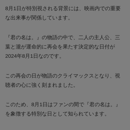
8月1日が特別視される背景には、映画内での重要
モンストナルトコラボは引いたほうがいい？性
能評価を比較して検証！
な出来事が関係しています。
Geminiでエラー1076になる！理由はなぜ？対
『君の名は。』の物語の中で、二人の主人公、三
処法は？
葉と瀧が運命的に再会を果たす決定的な日付が
2024年8月1日なのです。
あつもりまとめ
この再会の日が物語のクライマックスとなり、視
聴者の心に強く刻まれました。
リボーン最終回の意味はどういうこと？ラスト
シーンを調査
このため、8月1日はファンの間で『君の名は。』
ジェームズ・ウェストンが京都で死亡？死因は
を象徴する特別な日として知られています。
なぜ？