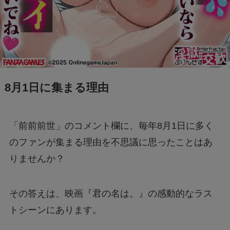
モンスト抽選会の炎上理由は？謝罪と再実施の
経緯をわかりやすく解説
フェルメール展のtabiwa先行チケット待ち？ア
クセスできなくても買える？
8月1日に集まる理由
FIFAワールドカップ2026はどこで見れる？配
信は無料で見れる？
「前前前世」のコメント欄に、毎年8月1日に多く
のファンが集まる理由を不思議に思ったことはあ
りませんか？
BeReal 無制限はいつまで？終わりはいつな
の？注意事項についても
その答えは、映画『君の名は。』の感動的なラス
ドラえもんの重複掲載問題って何？コロコロコ
トシーンにあります。
ミックの間違いを調査