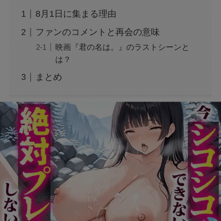
8月1日に集まる理由
アレン様が川村エミコに怒ったのは本当？な
ファンのコメントと再会の意味
ぜ？公開収録で何があった？
映画『君の名は。』のラストシーンと
は？
ジャンプ33号だけ売り切れはなぜ？ワンピース
まとめ
カードが影響を与えていた？
声にならない愛は最終話やネタバレは？最後ま
で見る方法も！
MAZZEL・RYUKIのヘアメイク匂わせとは？時
系列で調査
映画『銀行強盗：完全マニュアル』公開中止の
理由は？なぜなのか徹底調査