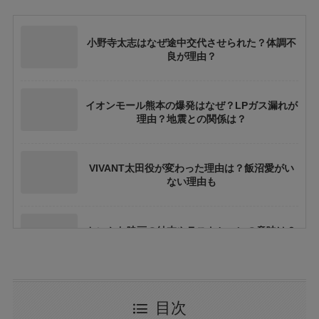
小野寺太志はなぜ途中交代させられた？体調不
良が理由？
イオンモール熊本の爆発はなぜ？LPガス漏れが
理由？地震との関係は？
VIVANT太田役が変わった理由は？飯沼愛がい
ない理由も
ちいかわ映画の結末やラストシーンの意味は？
ネタバレや考察も
花乃まりあとは誰？何者？三山凌輝との関係や
目次
結婚してる？