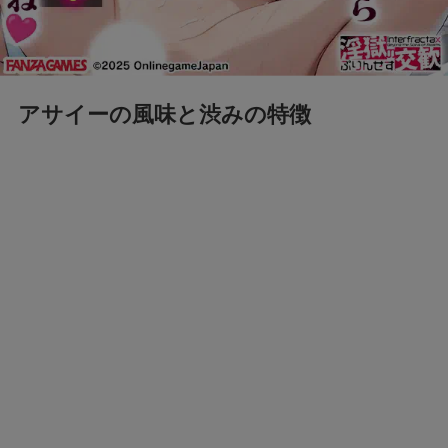
経緯をわかりやすく解説
フェルメール展のtabiwa先行チケット待ち？ア
クセスできなくても買える？
アサイーの風味と渋みの特徴
FIFAワールドカップ2026はどこで見れる？配
信は無料で見れる？
BeReal 無制限はいつまで？終わりはいつな
の？注意事項についても
ドラえもんの重複掲載問題って何？コロコロコ
ミックの間違いを調査
モンストナルトコラボは引いたほうがいい？性
能評価を比較して検証！