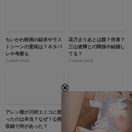
ちいかわ映画の結末やラス
花乃まりあとは誰？何者？
トシーンの意味は？ネタバ
三山凌輝との関係や結婚し
レや考察も
てる？
2026年7月26日
2026年7月24日
アレン様が川村エミコに怒
ジャンプ33号だけ売り切れ
ったのは本当？なぜ？公開
はなぜ？ワンピースカード
収録で何があった？
が影響を与えていた？