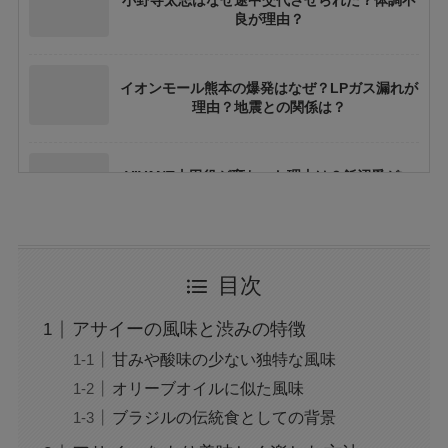
小野寺太志はなぜ途中交代させられた？体調不
良が理由？
イオンモール熊本の爆発はなぜ？LPガス漏れが
理由？地震との関係は？
VIVANT太田役が変わった理由は？飯沼愛がい
ない理由も
ちいかわ映画の結末やラストシーンの意味は？
目次
ネタバレや考察も
アサイーの風味と渋みの特徴
花乃まりあとは誰？何者？三山凌輝との関係や
甘みや酸味の少ない独特な風味
結婚してる？
オリーブオイルに似た風味
ブラジルの伝統食としての背景
アレン様が川村エミコに怒ったのは本当？な