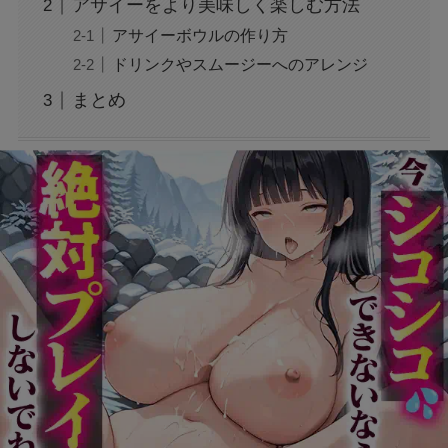
アサイーをより美味しく楽しむ方法
ぜ？公開収録で何があった？
アサイーボウルの作り方
ドリンクやスムージーへのアレンジ
ジャンプ33号だけ売り切れはなぜ？ワンピース
まとめ
カードが影響を与えていた？
声にならない愛は最終話やネタバレは？最後ま
で見る方法も！
MAZZEL・RYUKIのヘアメイク匂わせとは？時
系列で調査
映画『銀行強盗：完全マニュアル』公開中止の
理由は？なぜなのか徹底調査
モンスト抽選会の炎上理由は？謝罪と再実施の