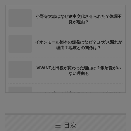
小野寺太志はなぜ途中交代させられた？体調不
良が理由？
イオンモール熊本の爆発はなぜ？LPガス漏れが
理由？地震との関係は？
VIVANT太田役が変わった理由は？飯沼愛がい
ない理由も
ちいかわ映画の結末やラストシーンの意味は？
ネタバレや考察も
花乃まりあとは誰？何者？三山凌輝との関係や
目次
結婚してる？