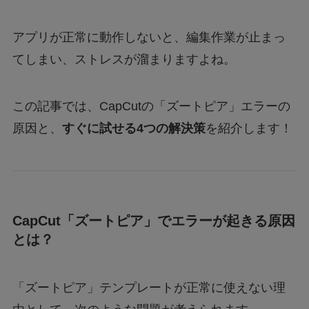
モンストナルトコラボは引いたほうがいい？性
能評価を比較して検証！
アプリが正常に動作しないと、編集作業が止まっ
てしまい、ストレスが溜まりますよね。
Geminiでエラー1076になる！理由はなぜ？対
処法は？
この記事では、CapCutの「ズートピア」エラーの
原因と、
すぐに試せる4つの解決策
を紹介します！
あつもりまとめ
リボーン最終回の意味はどういうこと？ラスト
シーンを調査
CapCut「ズートピア」でエラーが起きる原因
とは？
ジェームズ・ウェストンが京都で死亡？死因は
なぜ？
「ズートピア」テンプレートが正常に使えない理