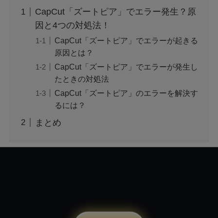
CapCut「ズートピア」でエラー発生？原
アレン様が川村エミコに怒ったのは本当？な
因と4つの対処法！
ぜ？公開収録で何があった？
CapCut「ズートピア」でエラーが起きる
原因とは？
CapCut「ズートピア」でエラーが発生し
ジャンプ33号だけ売り切れはなぜ？ワンピース
カードが影響を与えていた？
たときの対処法
CapCut「ズートピア」のエラーを解決す
るには？
声にならない愛は最終話やネタバレは？最後ま
で見る方法も！
まとめ
MAZZEL・RYUKIのヘアメイク匂わせとは？時
系列で調査
映画『銀行強盗：完全マニュアル』公開中止の
理由は？なぜなのか徹底調査