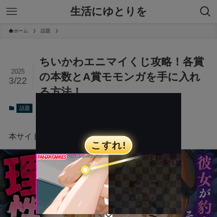
生活にゆとりを
ホーム
話題
ちいかわエニマイくじ攻略！各賞
2025
の本数とA賞モモンガを手に入れ
3/22
る方法！
2025年3月22日
話題
本サイトにはプロモーションが含まれています。