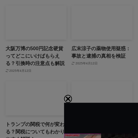
大阪万博の500円記念硬貨
広末涼子の薬物使用疑惑：
ってどこにいけばもらえ
事故と逮捕の真相を検証
る？引換時の注意点も解説
2025年4月12日
2025年4月12日
トランプの関税で何が変わ
「誰から？＋999100から怪
る？関税についてもわかり
しい電話と謎のメッセー