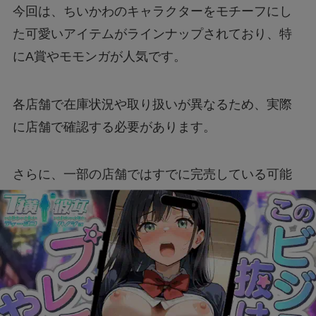
今回は、ちいかわのキャラクターをモチーフにし
【漫画】ツンデレ暴力ヒロインを真の暴力でわ
からせる！はどこで読める？無料で読めるの？
た可愛いアイテムがラインナップされており、特
にA賞やモモンガが人気です。
アルバイト募集は本当に信頼できる？～疑わし
い求人メッセージの真相～
各店舗で在庫状況や取り扱いが異なるため、実際
に店舗で確認する必要があります。
ハンターハンターの一番くじは何時から？ラス
トワン賞を手に入れる方法とは？
さらに、一部の店舗ではすでに完売している可能
性もありますので、早めのチェックが重要です。
【大阪天満橋ドローンショー】おすすめ鑑賞ス
ポットと楽しむコツは？