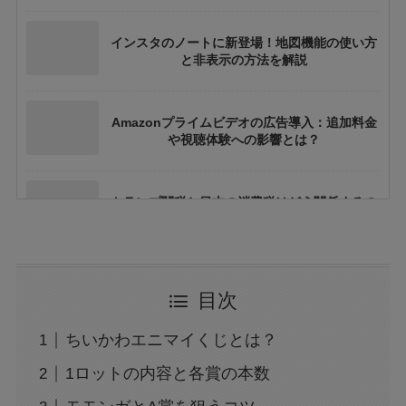
インスタのノートに新登場！地図機能の使い方
と非表示の方法を解説
Amazonプライムビデオの広告導入：追加料金
や視聴体験への影響とは？
トランプ関税と日本の消費税はどう関係するの
か？間接的影響を徹底解説
大阪万博の500円記念硬貨ってどこにいけばも
目次
らえる？引換時の注意点も解説
ちいかわエニマイくじとは？
広末涼子の薬物使用疑惑：事故と逮捕の真相を
1ロットの内容と各賞の本数
検証