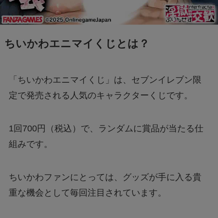
Switch2のスペックは？PS5・PS4とも徹底比
較
ちいかわエニマイくじとは？
Nintendo Switch 2は何が変わる？前モデルと
の違いを徹底解説！
「ちいかわエニマイくじ」は、セブンイレブン限
定で発売される人気のキャラクターくじです。
【フジテレビ】第三者委員会報告書のタレント
Uって誰？
1回700円（税込）で、ランダムに賞品が当たる仕
組みです。
ファミマの「シャインマスカットボンボン」抽
選はどこから応募できる？
ちいかわファンにとっては、グッズが手に入る貴
【行列のできる法律相談所】オークションで話
重な機会として毎回注目されています。
題の男性は誰？