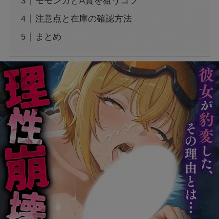
モモンガとA賞を狙うコツ
注意点と在庫の確認方法
トランプの関税で何が変わる？関税についても
わかりやすく解説！
まとめ
「誰から？＋999100から怪しい電話と謎のメッ
セージ」
【迷惑メール】dodaからのSMSは詐欺？原因
と対処法は？
【Switch2】抽選結果が表示されない？原因と
対策は？
「+295356510110からの着信に要注意！詐欺電
話の手口と対処法を解説」