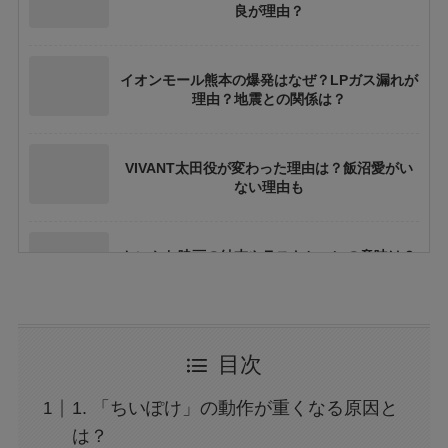
良が理由？
イオンモール熊本の爆発はなぜ？LPガス漏れが
理由？地震との関係は？
VIVANT太田役が変わった理由は？飯沼愛がい
ない理由も
ちいかわ映画の結末やラストシーンの意味は？
ネタバレや考察も
花乃まりあとは誰？何者？三山凌輝との関係や
目次
結婚してる？
1. 「ちいぽけ」の動作が重くなる原因と
アレン様が川村エミコに怒ったのは本当？な
は？