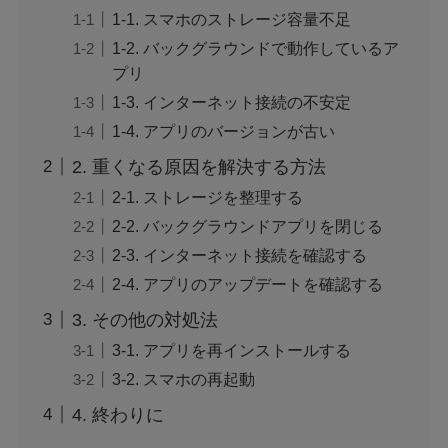
ぜ？公開収録で何があった？
1-1. スマホのストレージ容量不足
1-2. バックグラウンドで動作しているア
プリ
ジャンプ33号だけ売り切れはなぜ？ワンピース
カードが影響を与えていた？
1-3. インターネット接続の不安定
1-4. アプリのバージョンが古い
声にならない愛は最終話やネタバレは？最後ま
2. 重くなる原因を解決する方法
で見る方法も！
2-1. ストレージを整理する
2-2. バックグラウンドアプリを閉じる
MAZZEL・RYUKIのヘアメイク匂わせとは？時
2-3. インターネット接続を確認する
系列で調査
2-4. アプリのアップデートを確認する
3. その他の対処法
映画『銀行強盗：完全マニュアル』公開中止の
3-1. アプリを再インストールする
理由は？なぜなのか徹底調査
3-2. スマホの再起動
4. 終わりに
モンスト抽選会の炎上理由は？謝罪と再実施の
経緯をわかりやすく解説