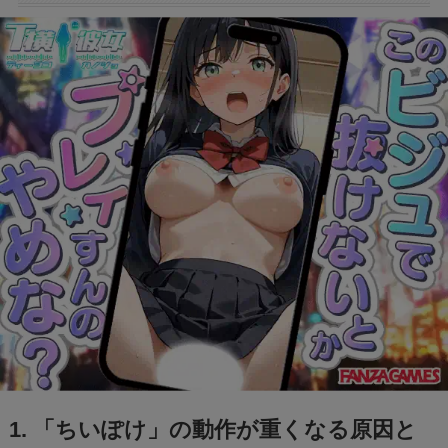
フェルメール展のtabiwa先行チケット待ち？ア
クセスできなくても買える？
FIFAワールドカップ2026はどこで見れる？配
信は無料で見れる？
BeReal 無制限はいつまで？終わりはいつな
の？注意事項についても
ドラえもんの重複掲載問題って何？コロコロコ
ミックの間違いを調査
モンストナルトコラボは引いたほうがいい？性
1. 「ちいぽけ」の動作が重くなる原因と
能評価を比較して検証！