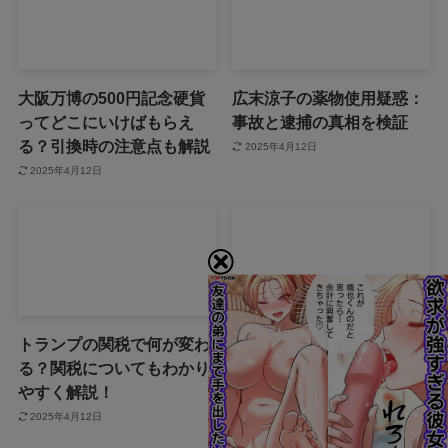
大阪万博の500円記念硬貨
広末涼子の薬物使用疑惑：
ってどこにいけばもらえ
事故と逮捕の真相を検証
る？引換時の注意点も解説
2025年4月12日
2025年4月12日
トランプの関税で何が変わ
「誰から？＋999100から怪
る？関税についてもわかり
しい電話と謎のメッセー
やすく解説！
ジ」
2025年4月12日
2025年4月12日