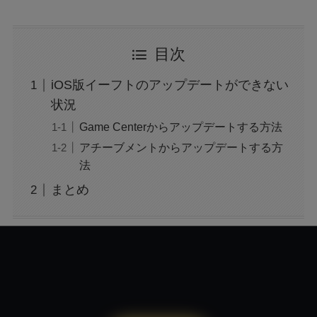
大阪万博の500円記念硬貨ってどこにいけばも
目次
らえる？引換時の注意点も解説
iOS版イーフトのアップデートができない
広末涼子の薬物使用疑惑：事故と逮捕の真相を
状況
検証
Game Centerからアップデートする方法
アチーブメントからアップデートする方
法
トランプの関税で何が変わる？関税についても
わかりやすく解説！
まとめ
「誰から？＋999100から怪しい電話と謎のメッ
セージ」
【迷惑メール】dodaからのSMSは詐欺？原因
と対処法は？