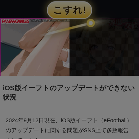
【Switch2】抽選結果が表示されない？原因と
対策は？
「+295356510110からの着信に要注意！詐欺電
話の手口と対処法を解説」
Switch2のスペックは？PS5・PS4とも徹底比
較
iOS版イーフトのアップデートができない
状況
Nintendo Switch 2は何が変わる？前モデルと
の違いを徹底解説！
2024年9月12日現在、iOS版イーフト（eFootball）
【フジテレビ】第三者委員会報告書のタレント
のアップデートに関する問題がSNS上で多数報告
Uって誰？