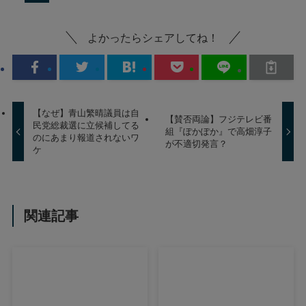
よかったらシェアしてね！
【なぜ】青山繁晴議員は自
【賛否両論】フジテレビ番
民党総裁選に立候補してる
組『ぽかぽか』で高畑淳子
のにあまり報道されないワ
が不適切発言？
ケ
関連記事