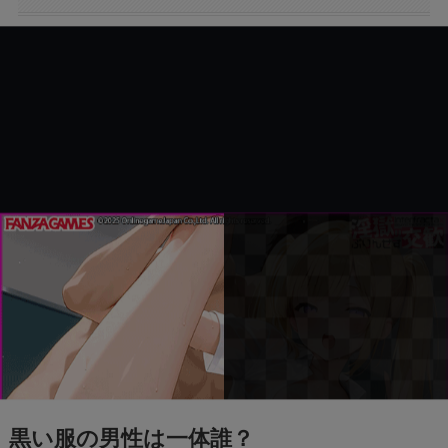
トランプの関税で何が変わる？関税についても
わかりやすく解説！
「誰から？＋999100から怪しい電話と謎のメッ
セージ」
【迷惑メール】dodaからのSMSは詐欺？原因
と対処法は？
【Switch2】抽選結果が表示されない？原因と
対策は？
「+295356510110からの着信に要注意！詐欺電
話の手口と対処法を解説」
黒い服の男性は一体誰？