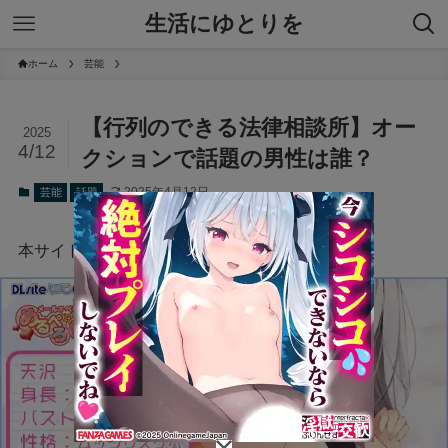
生活にゆとりを
ホーム
芸能
【行列のできる法律相談所】オー
2025
4/12
クションで話題の男性は誰？
2025年4月12日
芸能
話題
本サイトにはプロモーションが含まれています。