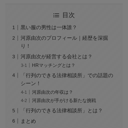
トランプ関税と日本の消費税はどう関係するの
目次
か？間接的影響を徹底解説
黒い服の男性は一体誰？
大阪万博の500円記念硬貨ってどこにいけばも
河原由次のプロフィール｜経歴を深掘
らえる？引換時の注意点も解説
り！
河原由次が経営する会社とは？
広末涼子の薬物使用疑惑：事故と逮捕の真相を
検証
HRマッチングとは？
「行列のできる法律相談所」での話題の
シーン！
広末涼子を名乗る女が暴行逮捕！事件の全容を
徹底調査！
河原由次の年収は？
河原由次が手がける新たな挑戦
「行列のできる法律相談所」とは？
「すするTV」が炎上？！その真実とは？
まとめ