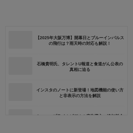
【2025年大阪万博】開幕日とブルーインパルス
の飛行は？雨天時の対応も解説！
石橋貴明氏、タレントU報道と食道がん公表の
真相に迫る
インスタのノートに新登場！地図機能の使い方
と非表示の方法を解説
Amazonプライムビデオの広告導入：追加料金
や視聴体験への影響とは？