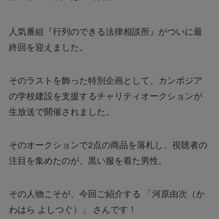
Switch2のスペックは？PS5・PS4とも徹底比
較
人気番組『行列のできる法律相談所』がついに最
終回を迎えました。
Nintendo Switch 2は何が変わる？前モデルと
の違いを徹底解説！
そのラストを飾った特別企画として、カンボジア
【フジテレビ】第三者委員会報告書のタレント
の学校建設を支援するチャリティオークションが
Uって誰？
生放送で開催されました。
ファミマの「シャインマスカットボンボン」抽
そのオークションで2点の商品を落札し、視聴者の
選はどこから応募できる？
注目を集めたのが、黒い服を着た男性。
【漫画】ツンデレ暴力ヒロインを真の暴力でわ
からせる！はどこで読める？無料で読めるの？
その人物こそが、今回ご紹介する 「河原由次（か
わはら よしつぐ）」 さんです！