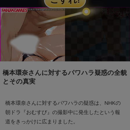
わかりやすく解説！
「誰から？＋999100から怪しい電話と謎のメッ
セージ」
【迷惑メール】dodaからのSMSは詐欺？原因
と対処法は？
橋本環奈さんに対するパワハラ疑惑の全貌
【Switch2】抽選結果が表示されない？原因と
対策は？
とその真実
「+295356510110からの着信に要注意！詐欺電
橋本環奈さんに対するパワハラの疑惑は、NHKの
話の手口と対処法を解説」
朝ドラ『おむすび』の撮影中に発生したという報
道をきっかけに広まりました。
Switch2のスペックは？PS5・PS4とも徹底比
較