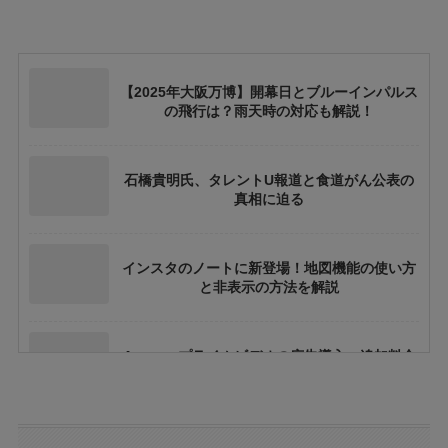
【2025年大阪万博】開幕日とブルーインパルス
の飛行は？雨天時の対応も解説！
石橋貴明氏、タレントU報道と食道がん公表の
真相に迫る
インスタのノートに新登場！地図機能の使い方
と非表示の方法を解説
Amazonプライムビデオの広告導入：追加料金
や視聴体験への影響とは？
トランプ関税と日本の消費税はどう関係するの