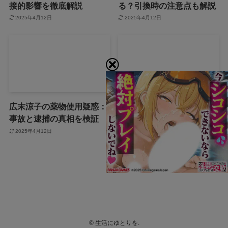
接的影響を徹底解説
る？引換時の注意点も解説
2025年4月12日
2025年4月12日
広末涼子の薬物使用疑惑：
広末涼子を名乗る女が暴行
事故と逮捕の真相を検証
逮捕！事件の全容を徹底調
査！
2025年4月12日
2025年4月12日
©
生活にゆとりを.