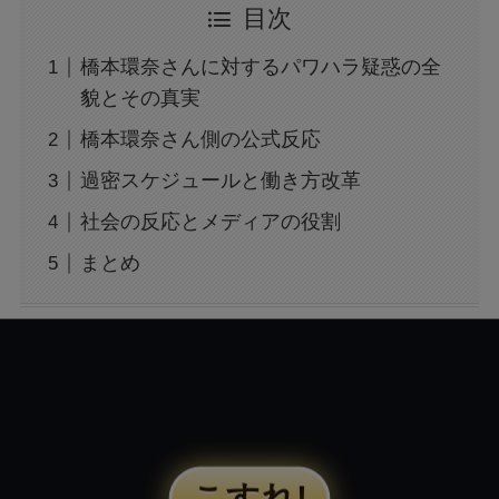
目次
か？間接的影響を徹底解説
橋本環奈さんに対するパワハラ疑惑の全
大阪万博の500円記念硬貨ってどこにいけばも
貌とその真実
らえる？引換時の注意点も解説
橋本環奈さん側の公式反応
過密スケジュールと働き方改革
広末涼子の薬物使用疑惑：事故と逮捕の真相を
検証
社会の反応とメディアの役割
まとめ
広末涼子を名乗る女が暴行逮捕！事件の全容を
徹底調査！
「すするTV」が炎上？！その真実とは？
トランプの関税で何が変わる？関税についても