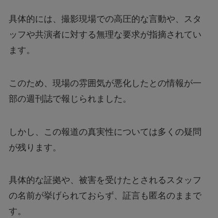
具体的には、撮影現場での高圧的な言動や、スタ
Nintendo Switch 2は何が変わる？前モデルと
ッフや共演者に対する無理な要求が指摘されてい
の違いを徹底解説！
ます。
【フジテレビ】第三者委員会報告書のタレント
このため、現場の雰囲気が悪化したとの情報が一
Uって誰？
部の週刊誌で報じられました。
ファミマの「シャインマスカットボンボン」抽
選はどこから応募できる？
しかし、この報道の真実性については多くの疑問
が残ります。
【行列のできる法律相談所】オークションで話
題の男性は誰？
具体的な証拠や、被害を受けたとされるスタッフ
の名前が挙げられておらず、証言も匿名のままで
【漫画】ツンデレ暴力ヒロインを真の暴力でわ
す。
からせる！はどこで読める？無料で読めるの？