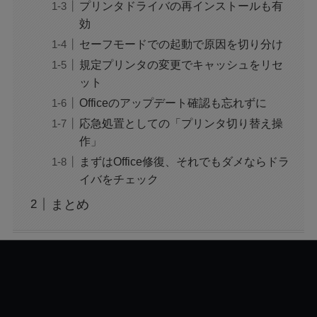
ジャンプ33号だけ売り切れはなぜ？ワンピース
プリンタドライバの再インストールも有
カードが影響を与えていた？
効
セーフモードでの起動で原因を切り分け
規定プリンタの変更でキャッシュをリセ
声にならない愛は最終話やネタバレは？最後ま
で見る方法も！
ット
Officeのアップデート確認も忘れずに
応急処置としての「プリンタ切り替え操
MAZZEL・RYUKIのヘアメイク匂わせとは？時
作」
系列で調査
まずはOffice修復、それでもダメならドラ
イバをチェック
映画『銀行強盗：完全マニュアル』公開中止の
理由は？なぜなのか徹底調査
まとめ
モンスト抽選会の炎上理由は？謝罪と再実施の
経緯をわかりやすく解説
フェルメール展のtabiwa先行チケット待ち？ア