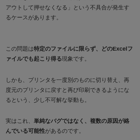
処法は？
アウトして押せなくなる」という不具合が発生す
るケースがあります。
あつもりまとめ
この問題は
特定のファイルに限らず、どのExcelフ
リボーン最終回の意味はどういうこと？ラスト
シーンを調査
ァイルでも起こり得る
現象です。
ジェームズ・ウェストンが京都で死亡？死因は
しかも、プリンタを一度別のものに切り替え、再
なぜ？
度元のプリンタに戻すと再び印刷できるようにな
るという、少し不可解な挙動も。
実はこれ、
単純なバグではなく、複数の原因が絡
んでいる可能性
があるのです。