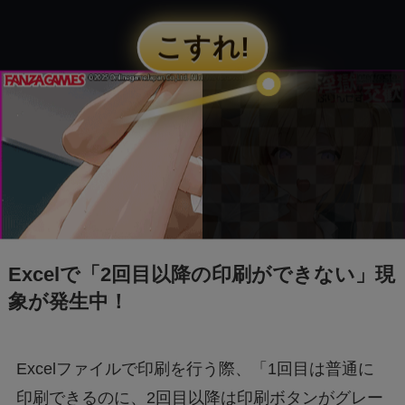
クセスできなくても買える？
FIFAワールドカップ2026はどこで見れる？配
信は無料で見れる？
BeReal 無制限はいつまで？終わりはいつな
の？注意事項についても
ドラえもんの重複掲載問題って何？コロコロコ
ミックの間違いを調査
Excelで「2回目以降の印刷ができない」現
象が発生中！
モンストナルトコラボは引いたほうがいい？性
能評価を比較して検証！
Excelファイルで印刷を行う際、「1回目は普通に
Geminiでエラー1076になる！理由はなぜ？対
印刷できるのに、2回目以降は印刷ボタンがグレー