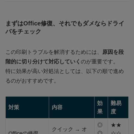
まずはOffice修復、それでもダメならドライ
バをチェック
この印刷トラブルを解消するためには、
原因を段
階的に切り分けて対応していく
のが重要です。
特に効果が高い対処法としては、以下の順で進め
るのがおすすめです。
効
難易
対策
内容
果
度
◎
★★
クイック → オ
Officeの修復
◎
☆☆