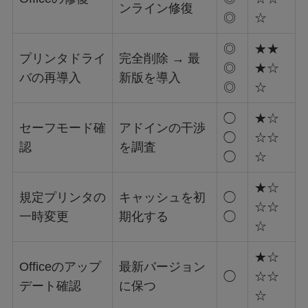
ンライン修復
◎
☆
◎
★★
プリンタドライ
完全削除 → 最
◎
★☆
バの再導入
新版を導入
◎
☆
◯
★☆
セーフモード確
アドインの干渉
◯
☆☆
認
を調査
◯
☆
★☆
規定プリンタの
キャッシュを初
◯
☆☆
一時変更
期化する
◯
☆
★☆
Officeのアップ
最新バージョン
◯
☆☆
デート確認
に保つ
☆