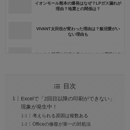
イオンモール熊本の爆発はなぜ？LPガス漏れが
理由？地震との関係は？
VIVANT太田役が変わった理由は？飯沼愛がい
ない理由も
ちいかわ映画の結末やラストシーンの意味は？
ネタバレや考察も
花乃まりあとは誰？何者？三山凌輝との関係や
目次
結婚してる？
Excelで「2回目以降の印刷ができない」
アレン様が川村エミコに怒ったのは本当？な
現象が発生中！
ぜ？公開収録で何があった？
考えられる原因は複数ある
Officeの修復が第一の対処法