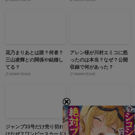
花乃まりあとは誰？何者？
アレン様が川村エミコに怒
三山凌輝との関係や結婚し
ったのは本当？なぜ？公開
てる？
収録で何があった？
2026年7月24日
2026年7月16日
ジャンプ33号だけ売り切れ
声にならない愛は最終話や
はなぜ？ワンピースカード
ネタバレは？最後まで見る