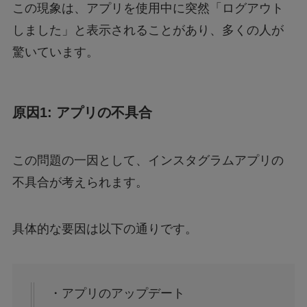
この現象は、アプリを使用中に突然「ログアウト
【行列のできる法律相談所】オークションで話
しました」と表示されることがあり、多くの人が
題の男性は誰？
驚いています。
【漫画】ツンデレ暴力ヒロインを真の暴力でわ
からせる！はどこで読める？無料で読めるの？
原因1: アプリの不具合
アルバイト募集は本当に信頼できる？～疑わし
い求人メッセージの真相～
この問題の一因として、インスタグラムアプリの
不具合が考えられます。
ハンターハンターの一番くじは何時から？ラス
トワン賞を手に入れる方法とは？
具体的な要因は以下の通りです。
【大阪天満橋ドローンショー】おすすめ鑑賞ス
ポットと楽しむコツは？
・アプリのアップデート