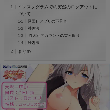
インスタグラムでの突然のログアウトに
広末涼子の薬物使用疑惑：事故と逮捕の真相を
ついて
検証
原因1: アプリの不具合
対処法
トランプの関税で何が変わる？関税についても
原因2: アカウントの乗っ取り
わかりやすく解説！
対処法
まとめ
「誰から？＋999100から怪しい電話と謎のメッ
セージ」
【迷惑メール】dodaからのSMSは詐欺？原因
と対処法は？
【Switch2】抽選結果が表示されない？原因と
対策は？