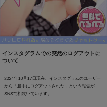
「+295356510110からの着信に要注意！詐欺電
話の手口と対処法を解説」
Switch2のスペックは？PS5・PS4とも徹底比
較
Nintendo Switch 2は何が変わる？前モデルと
インスタグラムでの突然のログアウトに
の違いを徹底解説！
ついて
【フジテレビ】第三者委員会報告書のタレント
2024年10月17日現在、インスタグラムのユーザー
Uって誰？
から「勝手にログアウトされた」という報告が
SNSで相次いでいます。
ファミマの「シャインマスカットボンボン」抽
選はどこから応募できる？