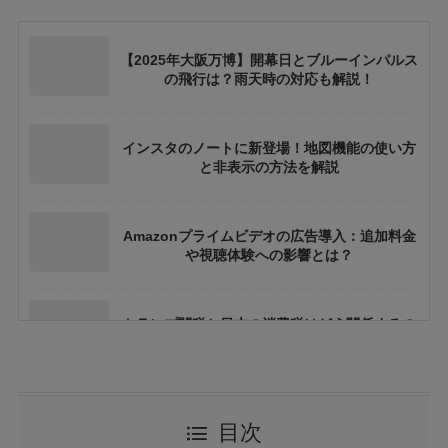
【2025年大阪万博】開幕日とブルーインパルス
の飛行は？雨天時の対応も解説！
インスタのノートに新登場！地図機能の使い方
と非表示の方法を解説
Amazonプライムビデオの広告導入：追加料金
や視聴体験への影響とは？
トランプ関税と日本の消費税はどう関係するの
か？間接的影響を徹底解説
大阪万博の500円記念硬貨ってどこにいけばも
目次
らえる？引換時の注意点も解説