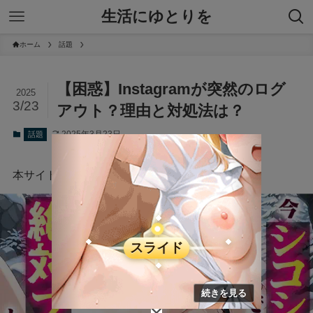
生活にゆとりを
ホーム
話題
【困惑】Instagramが突然のログ
2025
3/23
アウト？理由と対処法は？
2025年3月23日
話題
本サイトにはプロモーションが含まれています。