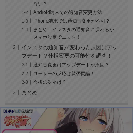
ない？
Android端末での通知音変更方法
ジャンプ33号だけ売り切れはなぜ？ワンピース
カードが影響を与えていた？
iPhone端末では通知音変更が不可？
まとめ：インスタの通知音に慣れるか、
スマホ設定で工夫を！
声にならない愛は最終話やネタバレは？最後ま
で見る方法も！
インスタの通知音が変わった原因はアッ
プデート？仕様変更の可能性を調査！
MAZZEL・RYUKIのヘアメイク匂わせとは？時
通知音変更はアップデートが原因？
系列で調査
ユーザーの反応は賛否両論！
今後の対応は？
映画『銀行強盗：完全マニュアル』公開中止の
まとめ
理由は？なぜなのか徹底調査
モンスト抽選会の炎上理由は？謝罪と再実施の
経緯をわかりやすく解説