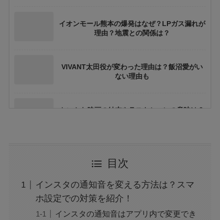
イオンモール熊本の爆発はなぜ？LPガス漏れが
理由？地震との関係は？
VIVANT太田役が変わった理由は？飯沼愛がい
ない理由も
ちいかわ映画の結末やラストシーンの意味は？
ネタバレや考察も
花乃まりあとは誰？何者？三山凌輝との関係や
目次
結婚してる？
インスタの通知音を変える方法は？スマ
アレン様が川村エミコに怒ったのは本当？な
ホ設定での対策を紹介！
ぜ？公開収録で何があった？
インスタの通知音はアプリ内で変更でき