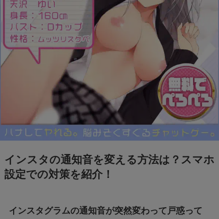
フェルメール展のtabiwa先行チケット待ち？ア
クセスできなくても買える？
FIFAワールドカップ2026はどこで見れる？配
信は無料で見れる？
BeReal 無制限はいつまで？終わりはいつな
の？注意事項についても
ドラえもんの重複掲載問題って何？コロコロコ
ミックの間違いを調査
インスタの通知音を変える方法は？スマホ
設定での対策を紹介！
モンストナルトコラボは引いたほうがいい？性
能評価を比較して検証！
インスタグラムの通知音が突然変わって戸惑って