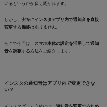
いる
という声が多く聞かれます。
Geminiでエラー1076になる！理由はなぜ？対
処法は？
しかし、実際に
インスタアプリ内で通知音を直接
変更する機能はありません
。
あつもりまとめ
そこで今回は、
スマホ本体の設定を活用して通知
リボーン最終回の意味はどういうこと？ラスト
音を調整する方法
をご紹介します。
シーンを調査
ジェームズ・ウェストンが京都で死亡？死因は
なぜ？
インスタの通知音はアプリ内で変更できな
い？
インスタグラム自体には、
通知音を変更するため