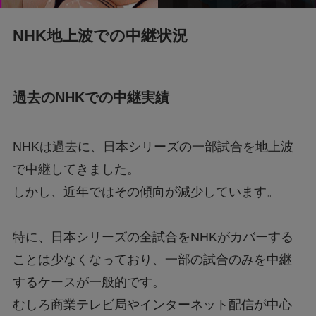
大相撲中継で武田鉄矢さんの右横の女性は
誰？？
NHK地上波での中継状況
早田さんのベンチに入っていたコーチは誰な
の？
過去のNHKでの中継実績
メジャー契約とマイナー契約の違いを徹底解
説！知っておくべき待遇の差とは？
NHKは過去に、日本シリーズの一部試合を地上波
で中継してきました。
しかし、近年ではその傾向が減少しています。
【災害】ロサンゼルスで山火事発生！大谷翔平
選手の家は無事？
特に、日本シリーズの全試合をNHKがカバーする
2025春高バレー男子決勝、いい席を確保するに
ことは少なくなっており、一部の試合のみを中継
は何時に到着すべき？
するケースが一般的です​。
むしろ商業テレビ局やインターネット配信が中心