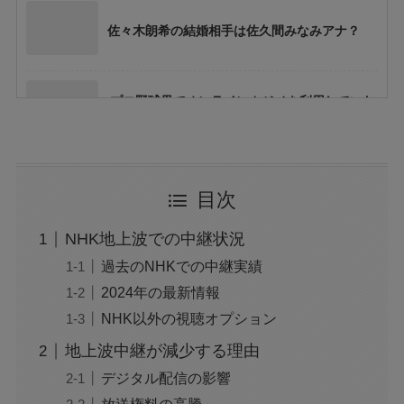
佐々木朗希の結婚相手は佐久間みなみアナ？
プロ野球界でオンラインカジノを利用していた
A選手とB選手って、誰？
ソフトバンクの栗原陵矢選手に何があったの？
目次
NHK地上波での中継状況
プロ野球の練習試合とオープン戦の違いとは？
過去のNHKでの中継実績
目的・ルール・運営方法を徹底解説
2024年の最新情報
NHK以外の視聴オプション
ガンバの山田康太選手の迷惑行為って、何をし
地上波中継が減少する理由
たの？
デジタル配信の影響