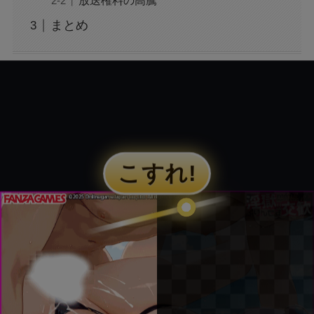
放送権料の高騰
ドジャースの佐々木朗希の結婚相手ってどんな
まとめ
人なの？
つば九郎の担当の人って、どんな人だったの？
【プロセカ】あんスタコラボ！シリアルコード
入手するためのミッションとは？
【大谷翔平】婚前契約を結んでいた？婚前契約
とは？
【ヤクルトスロワーズ】つば九郎の中の人は
誰？