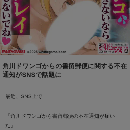
「+295356510110からの着信に要注意！詐欺電
話の手口と対処法を解説」
Switch2のスペックは？PS5・PS4とも徹底比
較
Nintendo Switch 2は何が変わる？前モデルと
の違いを徹底解説！
角川ドワンゴからの書留郵便に関する不在
通知がSNSで話題に
【フジテレビ】第三者委員会報告書のタレント
Uって誰？
最近、SNS上で
ファミマの「シャインマスカットボンボン」抽
選はどこから応募できる？
「角川ドワンゴから書留郵便の不在通知が届い
た」