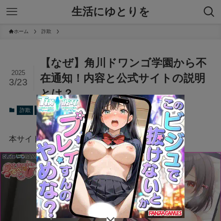
生活にゆとりを
ホーム
詐欺
【なぜ】角川ドワンゴ学園から不
2025
在通知！内容と公式サイトの説明
3/23
とは？
2025年3月23日
詐欺
話題
本サイトにはプロモーションが含まれています。