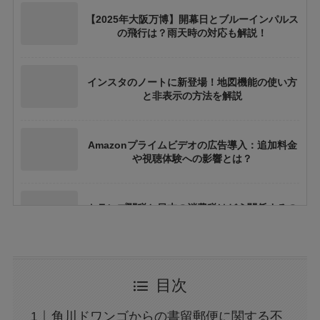
【2025年大阪万博】開幕日とブルーインパルス
の飛行は？雨天時の対応も解説！
インスタのノートに新登場！地図機能の使い方
と非表示の方法を解説
Amazonプライムビデオの広告導入：追加料金
や視聴体験への影響とは？
トランプ関税と日本の消費税はどう関係するの
か？間接的影響を徹底解説
大阪万博の500円記念硬貨ってどこにいけばも
目次
らえる？引換時の注意点も解説
角川ドワンゴからの書留郵便に関する不