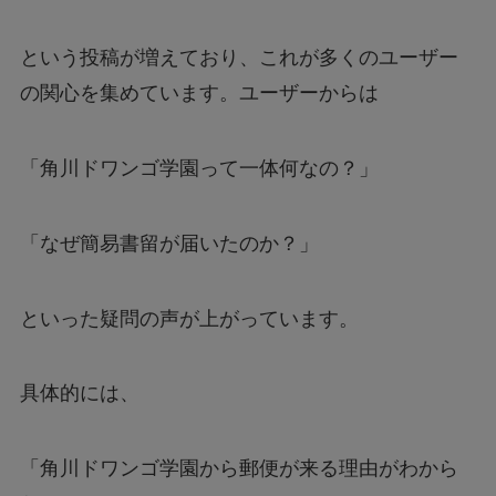
【行列のできる法律相談所】オークションで話
題の男性は誰？
という投稿が増えており、これが多くのユーザー
の関心を集めています。ユーザーからは
【漫画】ツンデレ暴力ヒロインを真の暴力でわ
からせる！はどこで読める？無料で読めるの？
「角川ドワンゴ学園って一体何なの？」
アルバイト募集は本当に信頼できる？～疑わし
い求人メッセージの真相～
「なぜ簡易書留が届いたのか？」
ハンターハンターの一番くじは何時から？ラス
といった疑問の声が上がっています。
トワン賞を手に入れる方法とは？
具体的には、
【大阪天満橋ドローンショー】おすすめ鑑賞ス
ポットと楽しむコツは？
「角川ドワンゴ学園から郵便が来る理由がわから