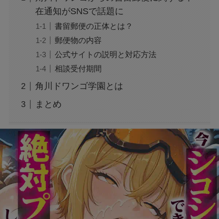
広末涼子の薬物使用疑惑：事故と逮捕の真相を
在通知がSNSで話題に
検証
書留郵便の正体とは？
郵便物の内容
トランプの関税で何が変わる？関税についても
公式サイトの説明と対応方法
わかりやすく解説！
相談受付期間
角川ドワンゴ学園とは
「誰から？＋999100から怪しい電話と謎のメッ
まとめ
セージ」
【迷惑メール】dodaからのSMSは詐欺？原因
と対処法は？
【Switch2】抽選結果が表示されない？原因と
対策は？