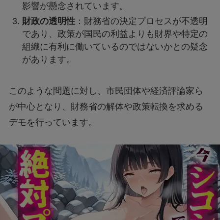
影響が懸念されています。
モンストナルトコラボは引いたほうがいい？性
能評価を比較して検証！
財政の透明性
：財務省の決定プロセスが不透明
であり、政策が国民の利益よりも財界や特定の
組織に有利に働いているのではないかとの疑念
Geminiでエラー1076になる！理由はなぜ？対
があります。
処法は？
このような問題に対し、市民団体や経済評論家ら
あつもりまとめ
が中心となり、財務省の解体や政策転換を求める
デモを行っています。
リボーン最終回の意味はどういうこと？ラスト
シーンを調査