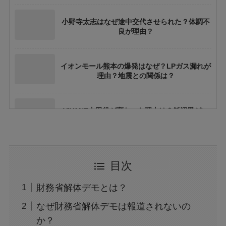
小野寺太志はなぜ途中交代させられた？体調不
良が理由？
イオンモール熊本の爆発はなぜ？LPガス漏れが
理由？地震との関係は？
VIVANT太田役が変わった理由は？飯沼愛がい
ない理由も
ちいかわ映画の結末やラストシーンの意味は？
目次
ネタバレや考察も
財務省解体デモとは？
花乃まりあとは誰？何者？三山凌輝との関係や
なぜ財務省解体デモは報道されないの
結婚してる？
か？