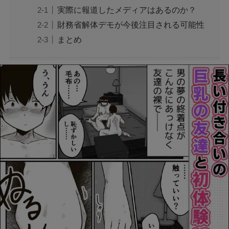
実際に報道したメディアはあるのか？
アレン様が川村エミコに怒ったのは本当？な
財務省解体デモが今後注目される可能性
ぜ？公開収録で何があった？
まとめ
ジャンプ33号だけ売り切れはなぜ？ワンピース
カードが影響を与えていた？
声にならない愛は最終話やネタバレは？最後ま
で見る方法も！
MAZZEL・RYUKIのヘアメイク匂わせとは？時
系列で調査
映画『銀行強盗：完全マニュアル』公開中止の
理由は？なぜなのか徹底調査