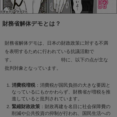
モンスト抽選会の炎上理由は？謝罪と再実施の
経緯をわかりやすく解説
財務省解体デモとは？
フェルメール展のtabiwa先行チケット待ち？ア
クセスできなくても買える？
財務省解体デモは、日本の財政政策に対する不満
を表明するために行われている抗議活動で
FIFAワールドカップ2026はどこで見れる？配
信は無料で見れる？
す。 特に、以下の点が主な
批判対象となっています。
BeReal 無制限はいつまで？終わりはいつな
の？注意事項についても
消費税増税
：消費税が国民負担の大きな要因と
なっているにもかかわらず、財務省が増税を推
進していると批判されています。
ドラえもんの重複掲載問題って何？コロコロコ
ミックの間違いを調査
緊縮財政政策
：財政再建を名目に社会保障費の
削減や公共投資の抑制が行われ、国民生活への