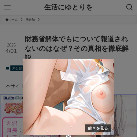
生活にゆとりを
ホーム
未分類
財務省解体でもについて報道され
2025
ないのはなぜ？その真相を徹底解
4/01
説
2025年4月1日
未分類
本サイトにはプロモーションが含まれています。