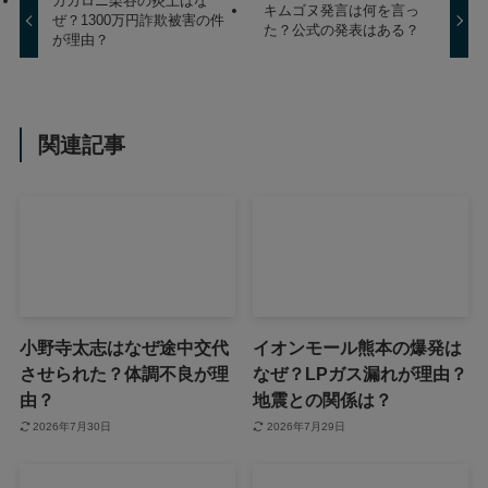
カカロニ栗谷の炎上はな
キムゴヌ発言は何を言っ
ぜ？1300万円詐欺被害の件
た？公式の発表はある？
が理由？
関連記事
小野寺太志はなぜ途中交代
イオンモール熊本の爆発は
させられた？体調不良が理
なぜ？LPガス漏れが理由？
由？
地震との関係は？
2026年7月30日
2026年7月29日