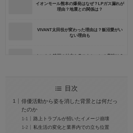
イオンモール熊本の爆発はなぜ？LPガス漏れが
理由？地震との関係は？
VIVANT太田役が変わった理由は？飯沼愛がい
ない理由も
ちいかわ映画の結末やラストシーンの意味は？
ネタバレや考察も
花乃まりあとは誰？何者？三山凌輝との関係や
目次
結婚してる？
俳優活動から姿を消した背景とは何だっ
アレン様が川村エミコに怒ったのは本当？な
たのか
ぜ？公開収録で何があった？
路上トラブルが招いたイメージ崩壊
私生活の変化と業界内での立ち位置