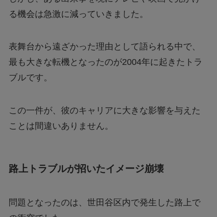
処法は？
る機会は急激に減っていきました。
あつもりまとめ
表舞台から遠ざかった理由として語られる中で、
最も大きな転機となったのが2004年に起きたトラ
ブルです。
リボーン最終回の意味はどういうこと？ラスト
シーンを調査
この一件が、彼のキャリアに大きな影響を与えた
ジェームズ・ウェストンが京都で死亡？死因は
ことは間違いありません。
なぜ？
路上トラブルが招いたイメージ崩壊
問題となったのは、世田谷区内で発生した路上で