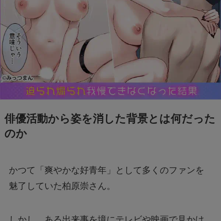
クセスできなくても買える？
FIFAワールドカップ2026はどこで見れる？配
信は無料で見れる？
BeReal 無制限はいつまで？終わりはいつな
の？注意事項についても
俳優活動から姿を消した背景とは何だった
ドラえもんの重複掲載問題って何？コロコロコ
のか
ミックの間違いを調査
かつて「爽やかな好青年」として多くのファンを
モンストナルトコラボは引いたほうがいい？性
能評価を比較して検証！
魅了していた柏原崇さん。
Geminiでエラー1076になる！理由はなぜ？対
しかし、ある出来事を境にテレビや映画で見かけ