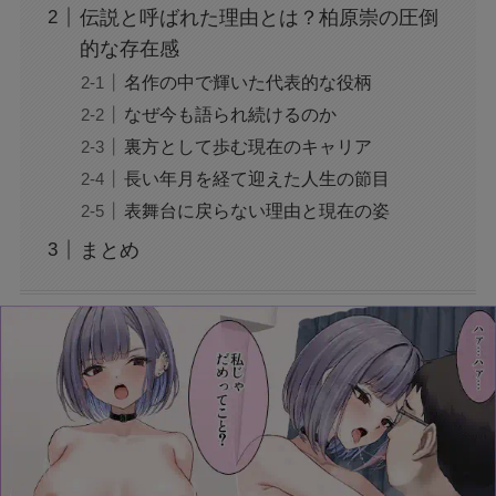
ジャンプ33号だけ売り切れはなぜ？ワンピース
伝説と呼ばれた理由とは？柏原崇の圧倒
カードが影響を与えていた？
的な存在感
名作の中で輝いた代表的な役柄
声にならない愛は最終話やネタバレは？最後ま
なぜ今も語られ続けるのか
で見る方法も！
裏方として歩む現在のキャリア
長い年月を経て迎えた人生の節目
MAZZEL・RYUKIのヘアメイク匂わせとは？時
表舞台に戻らない理由と現在の姿
系列で調査
まとめ
映画『銀行強盗：完全マニュアル』公開中止の
理由は？なぜなのか徹底調査
モンスト抽選会の炎上理由は？謝罪と再実施の
経緯をわかりやすく解説
フェルメール展のtabiwa先行チケット待ち？ア