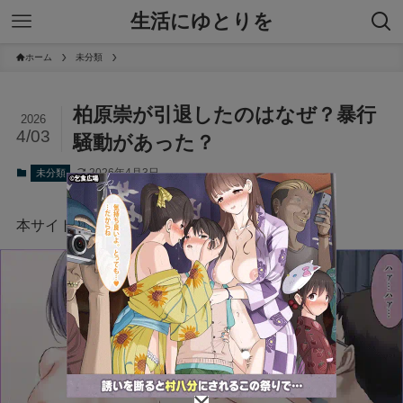
生活にゆとりを
ホーム
未分類
柏原崇が引退したのはなぜ？暴行
2026
4/03
騒動があった？
2026年4月3日
未分類
本サイトにはプロモーションが含まれています。