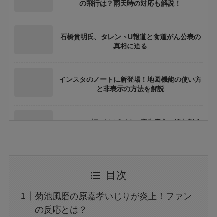
の飛行は？雨天時の対応も解説！
石橋貴明氏、タレントU報道と食道がん公表の
真相に迫る
インスタのノートに新登場！地図機能の使い方
と非表示の方法を解説
Amazonプライムビデオの広告導入：追加料金
や視聴体験への影響とは？
トランプ関税と日本の消費税はどう関係するの
目次
か？間接的影響を徹底解説
菊池風磨の原嘉孝いじりが炎上！ファン
大阪万博の500円記念硬貨ってどこにいけばも
の反応とは？
らえる？引換時の注意点も解説