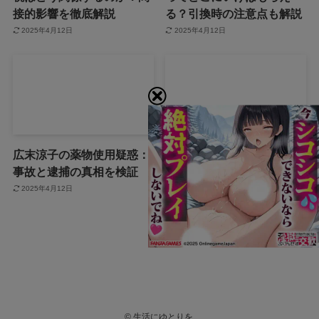
接的影響を徹底解説
る？引換時の注意点も解説
2025年4月12日
2025年4月12日
広末涼子の薬物使用疑惑：
広末涼子を名乗る女が暴行
事故と逮捕の真相を検証
逮捕！事件の全容を徹底調
査！
2025年4月12日
2025年4月12日
©
生活にゆとりを.