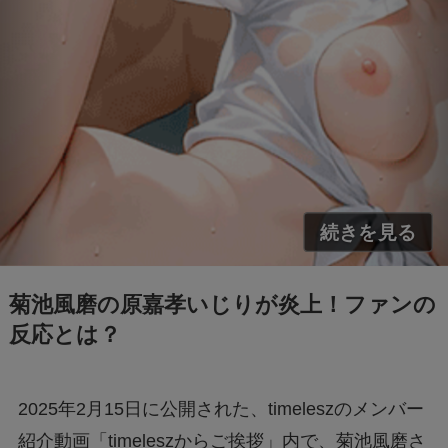
【迷惑メール】dodaからのSMSは詐欺？原因
と対処法は？
【Switch2】抽選結果が表示されない？原因と
対策は？
「+295356510110からの着信に要注意！詐欺電
話の手口と対処法を解説」
菊池風磨の原嘉孝いじりが炎上！ファンの
Switch2のスペックは？PS5・PS4とも徹底比
反応とは？
較
2025年2月15日に公開された、timeleszのメンバー
Nintendo Switch 2は何が変わる？前モデルと
の違いを徹底解説！
紹介動画「timeleszからご挨拶」内で、菊池風磨さ