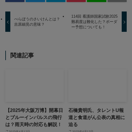
114回 看護師国家試験2025
べらぼうのさいけんとは？
難易度は難化した？ボーダ
吉原細見の意味？
ー予想についても！
関連記事
【2025年大阪万博】開幕日
石橋貴明氏、タレントU報
とブルーインパルスの飛行
道と食道がん公表の真相に
は？雨天時の対応も解説！
迫る
2025年4月12日
2025年4月12日