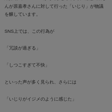
んが原嘉孝さんに対して行った「いじり」が物議
【フジテレビ】第三者委員会報告書のタレント
を醸しています。
Uって誰？
SNS上では、この行為が
ファミマの「シャインマスカットボンボン」抽
選はどこから応募できる？
「冗談が過ぎる」
【行列のできる法律相談所】オークションで話
題の男性は誰？
「しつこすぎて不快」
【漫画】ツンデレ暴力ヒロインを真の暴力でわ
といった声が多く見られ、さらには
からせる！はどこで読める？無料で読めるの？
「いじりがイジメのように感じた」