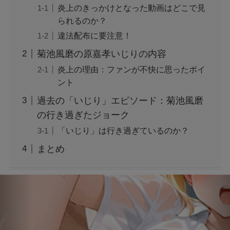
炎上のきっかけとなった動画はどこで見
られるのか？
違法配布に要注意！
広末涼子の薬物使用疑惑：事故と逮捕の真相を
検証
菊池風磨の原嘉孝いじりの内容
炎上の理由：ファンが不快に思ったポイ
広末涼子を名乗る女が暴行逮捕！事件の全容を
ント
徹底調査！
過去の「いじり」エピソード：菊池風磨
の行き過ぎたジョーク
「いじり」は行き過ぎているのか？
「すするTV」が炎上？！その真実とは？
まとめ
トランプの関税で何が変わる？関税についても
わかりやすく解説！
「誰から？＋999100から怪しい電話と謎のメッ
セージ」