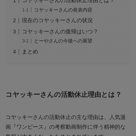
コヤッキーさんの活動休止理由とは？
広末涼子の薬物使用疑惑：事故と逮捕の真相を
コヤッキーさんの発表内容
検証
現在のコヤッキーさんの状況
コヤッキーさんの復帰はいつ？
トランプの関税で何が変わる？関税についても
わかりやすく解説！
とーやさんの今後への展望
まとめ
「誰から？＋999100から怪しい電話と謎のメッ
セージ」
【迷惑メール】dodaからのSMSは詐欺？原因
と対処法は？
コヤッキーさんの活動休止理由とは？
【Switch2】抽選結果が表示されない？原因と
コヤッキーさんの活動休止の主な理由は、人気漫
対策は？
画『ワンピース』の考察動画制作に伴う精神的な