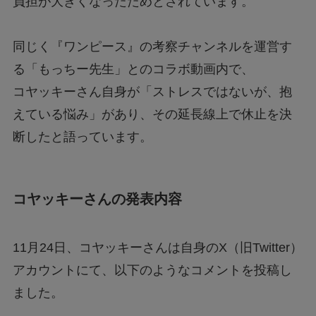
負担が大きくなったためとされています。
「+295356510110からの着信に要注意！詐欺電
話の手口と対処法を解説」
同じく『ワンピース』の考察チャンネルを運営す
る「もっちー先生」とのコラボ動画内で、
Switch2のスペックは？PS5・PS4とも徹底比
較
コヤッキーさん自身が「ストレスではないが、抱
えている悩み」があり、その延長線上で休止を決
断したと語っています。
Nintendo Switch 2は何が変わる？前モデルと
の違いを徹底解説！
コヤッキーさんの発表内容
【フジテレビ】第三者委員会報告書のタレント
Uって誰？
11月24日、コヤッキーさんは自身のX（旧Twitter）
ファミマの「シャインマスカットボンボン」抽
アカウントにて、以下のようなコメントを投稿し
選はどこから応募できる？
ました。