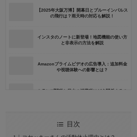
【2025年大阪万博】開幕日とブルーインパルス
の飛行は？雨天時の対応も解説！
インスタのノートに新登場！地図機能の使い方
と非表示の方法を解説
Amazonプライムビデオの広告導入：追加料金
や視聴体験への影響とは？
トランプ関税と日本の消費税はどう関係するの
か？間接的影響を徹底解説
大阪万博の500円記念硬貨ってどこにいけばも
目次
らえる？引換時の注意点も解説