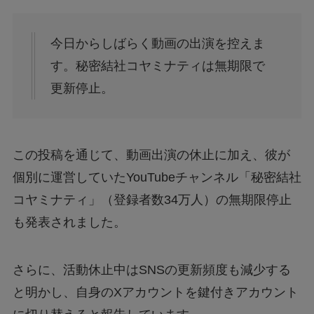
【行列のできる法律相談所】オークションで話
題の男性は誰？
今日からしばらく動画の出演を控えま
す。秘密結社コヤミナティは無期限で
【漫画】ツンデレ暴力ヒロインを真の暴力でわ
からせる！はどこで読める？無料で読めるの？
更新停止。
アルバイト募集は本当に信頼できる？～疑わし
い求人メッセージの真相～
この投稿を通じて、動画出演の休止に加え、彼が
個別に運営していたYouTubeチャンネル「秘密結社
ハンターハンターの一番くじは何時から？ラス
コヤミナティ」（登録者数34万人）の無期限停止
トワン賞を手に入れる方法とは？
も発表されました。
【大阪天満橋ドローンショー】おすすめ鑑賞ス
ポットと楽しむコツは？
さらに、活動休止中はSNSの更新頻度も減少する
と明かし、自身のXアカウントを鍵付きアカウント