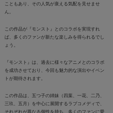
こともあり、その人気が衰える気配を見せませ
ファミマの「シャインマスカットボンボン」抽
ん。
選はどこから応募できる？
この作品が『モンスト』とのコラボを実現すれ
【行列のできる法律相談所】オークションで話
ば、多くのファンが新たな楽しみを得られるでし
題の男性は誰？
ょう。
【漫画】ツンデレ暴力ヒロインを真の暴力でわ
からせる！はどこで読める？無料で読めるの？
『モンスト』は、過去に様々なアニメとのコラボ
を成功させており、今回も魅力的な演出やイベン
アルバイト募集は本当に信頼できる？～疑わし
トが期待されます。
い求人メッセージの真相～
この作品は、五つ子の姉妹（四葉、一花、二乃、
ハンターハンターの一番くじは何時から？ラス
三玖、五月）を中心に展開するラブコメディで、
トワン賞を手に入れる方法とは？
それぞれが異なる個性を持ち、多くのファンに愛