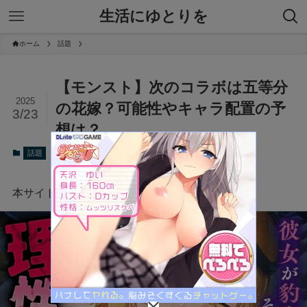
生活にゆとりを
ホーム
話題
【モンスト】次のコラボは五等分
2025
の花嫁？可能性やキャラ配置の予
3/23
想は？
2025年3月23日
話題
本サイトにはプロモーションが含まれています。