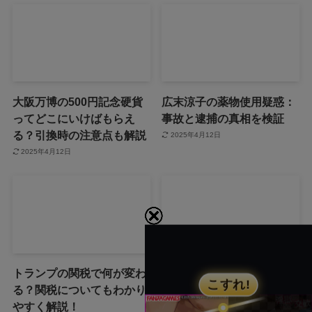
大阪万博の500円記念硬貨
広末涼子の薬物使用疑惑：
ってどこにいけばもらえ
事故と逮捕の真相を検証
る？引換時の注意点も解説
2025年4月12日
2025年4月12日
トランプの関税で何が変わ
「誰から？＋999100から怪
る？関税についてもわかり
しい電話と謎のメッセー
やすく解説！
ジ」