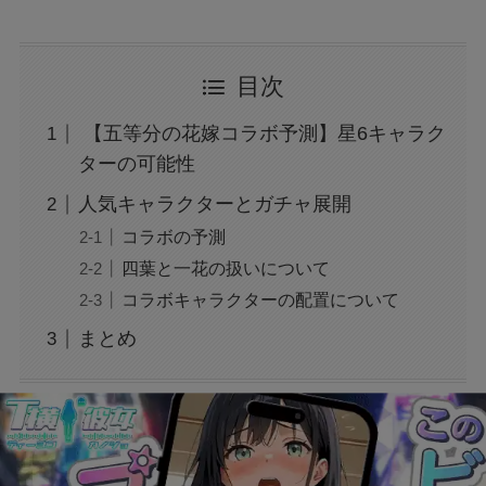
大阪万博の500円記念硬貨ってどこにいけばも
目次
らえる？引換時の注意点も解説
【五等分の花嫁コラボ予測】星6キャラク
広末涼子の薬物使用疑惑：事故と逮捕の真相を
ターの可能性
検証
人気キャラクターとガチャ展開
コラボの予測
トランプの関税で何が変わる？関税についても
四葉と一花の扱いについて
わかりやすく解説！
コラボキャラクターの配置について
まとめ
「誰から？＋999100から怪しい電話と謎のメッ
セージ」
【迷惑メール】dodaからのSMSは詐欺？原因
と対処法は？