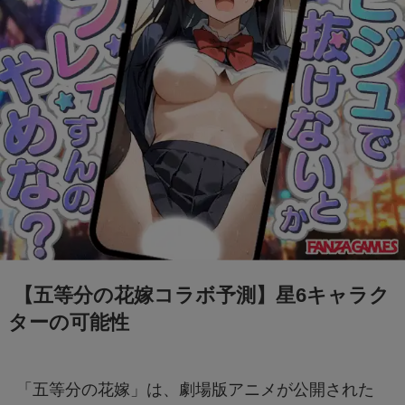
【Switch2】抽選結果が表示されない？原因と
対策は？
「+295356510110からの着信に要注意！詐欺電
話の手口と対処法を解説」
Switch2のスペックは？PS5・PS4とも徹底比
較
Nintendo Switch 2は何が変わる？前モデルと
【五等分の花嫁コラボ予測】星6キャラク
の違いを徹底解説！
ターの可能性
【フジテレビ】第三者委員会報告書のタレント
Uって誰？
「五等分の花嫁」は、劇場版アニメが公開された