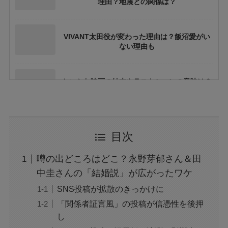
理由？地震との関係は？
VIVANT太田役が変わった理由は？飯沼愛がい
ない理由も
ちいかわ映画の結末やラストシーンの意味は？
ネタバレや考察も
花乃まりあとは誰？何者？三山凌輝との関係や
目次
結婚してる？
噂の出どころはどこ？永野芽郁さん＆田
アレン様が川村エミコに怒ったのは本当？な
中圭さんの「結婚説」が広がったワケ
ぜ？公開収録で何があった？
SNS投稿が拡散のきっかけに
「関係者証言風」の投稿が信憑性を後押
し
ジャンプ33号だけ売り切れはなぜ？ワンピース
カードが影響を与えていた？