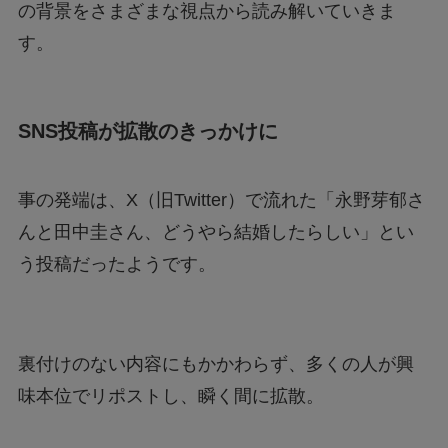
の背景をさまざまな視点から読み解いていきま
す。
あつもりまとめ
SNS投稿が拡散のきっかけに
リボーン最終回の意味はどういうこと？ラスト
シーンを調査
事の発端は、X（旧Twitter）で流れた「永野芽郁さ
ジェームズ・ウェストンが京都で死亡？死因は
んと田中圭さん、どうやら結婚したらしい」とい
なぜ？
う投稿だったようです。
裏付けのない内容にもかかわらず、多くの人が興
味本位でリポストし、瞬く間に拡散。