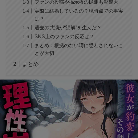
ファンの投稿や掲示板の憶測も影響大
実際に結婚しているの？現時点での事実
は？
声にならない愛は最終話やネタバレは？最後ま
で見る方法も！
過去の共演が“誤解”を生んだ？
SNS上のファンの反応は？
まとめ：根拠のない噂に惑わされないこ
MAZZEL・RYUKIのヘアメイク匂わせとは？時
とが大切
系列で調査
まとめ
映画『銀行強盗：完全マニュアル』公開中止の
理由は？なぜなのか徹底調査
モンスト抽選会の炎上理由は？謝罪と再実施の
経緯をわかりやすく解説
フェルメール展のtabiwa先行チケット待ち？ア
クセスできなくても買える？