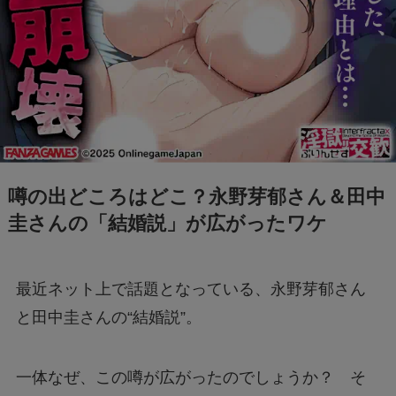
FIFAワールドカップ2026はどこで見れる？配
信は無料で見れる？
BeReal 無制限はいつまで？終わりはいつな
の？注意事項についても
噂の出どころはどこ？永野芽郁さん＆田中
ドラえもんの重複掲載問題って何？コロコロコ
圭さんの「結婚説」が広がったワケ
ミックの間違いを調査
モンストナルトコラボは引いたほうがいい？性
最近ネット上で話題となっている、永野芽郁さん
能評価を比較して検証！
と田中圭さんの“結婚説”。
Geminiでエラー1076になる！理由はなぜ？対
一体なぜ、この噂が広がったのでしょうか？ そ
処法は？