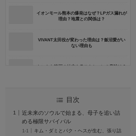
イオンモール熊本の爆発はなぜ？LPガス漏れが
理由？地震との関係は？
VIVANT太田役が変わった理由は？飯沼愛がい
ない理由も
ちいかわ映画の結末やラストシーンの意味は？
ネタバレや考察も
花乃まりあとは誰？何者？三山凌輝との関係や
目次
結婚してる？
近未来のソウルで始まる、母子を追い詰
アレン様が川村エミコに怒ったのは本当？な
める極限サバイバル
ぜ？公開収録で何があった？
キム・ダミとパク・ヘスが生む、張り詰