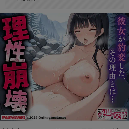
フェルメール展のtabiwa先行チケット待ち？ア
クセスできなくても買える？
FIFAワールドカップ2026はどこで見れる？配
信は無料で見れる？
BeReal 無制限はいつまで？終わりはいつな
の？注意事項についても
ドラえもんの重複掲載問題って何？コロコロコ
ミックの間違いを調査
モンストナルトコラボは引いたほうがいい？性
能評価を比較して検証！