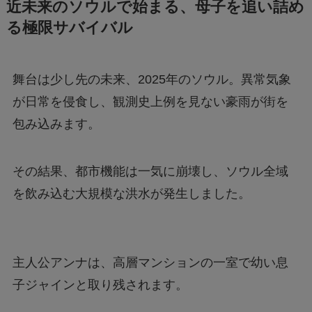
近未来のソウルで始まる、母子を追い詰め
Geminiでエラー1076になる！理由はなぜ？対
る極限サバイバル
処法は？
舞台は少し先の未来、2025年のソウル。異常気象
あつもりまとめ
が日常を侵食し、観測史上例を見ない豪雨が街を
包み込みます。
リボーン最終回の意味はどういうこと？ラスト
シーンを調査
その結果、都市機能は一気に崩壊し、ソウル全域
を飲み込む大規模な洪水が発生しました。
ジェームズ・ウェストンが京都で死亡？死因は
なぜ？
主人公アンナは、高層マンションの一室で幼い息
子ジャインと取り残されます。