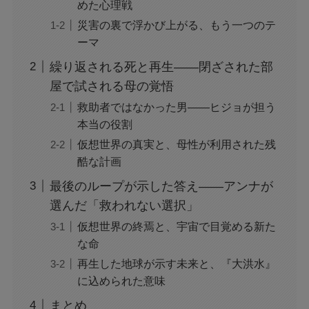
めた心理戦
災害の裏で浮かび上がる、もう一つのテ
ジャンプ33号だけ売り切れはなぜ？ワンピース
カードが影響を与えていた？
ーマ
繰り返される死と再生――閉ざされた部
屋で試される母の覚悟
声にならない愛は最終話やネタバレは？最後ま
で見る方法も！
救助者ではなかった男――ヒジョが担う
本当の役割
仮想世界の真実と、母性が利用された残
MAZZEL・RYUKIのヘアメイク匂わせとは？時
系列で調査
酷な計画
最後のループが示した答え――アンナが
選んだ「救われない選択」
映画『銀行強盗：完全マニュアル』公開中止の
理由は？なぜなのか徹底調査
仮想世界の終焉と、宇宙で目覚める新た
な命
再生した地球が示す未来と、『大洪水』
モンスト抽選会の炎上理由は？謝罪と再実施の
に込められた意味
経緯をわかりやすく解説
まとめ