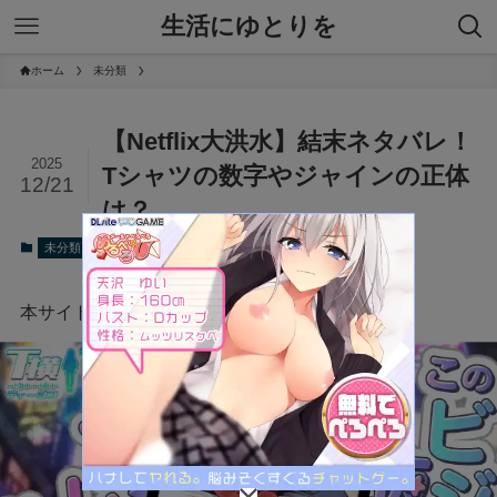
生活にゆとりを
ホーム
未分類
【Netflix大洪水】結末ネタバレ！
2025
Tシャツの数字やジャインの正体
12/21
は？
2025年12月21日
未分類
本サイトにはプロモーションが含まれています。