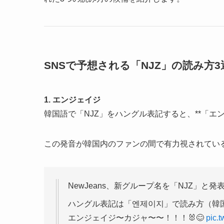
SNSで予想される「NJZ」の読み方3
1. エンジェイジ
韓国語で「NJZ」をハングル表記すると、**「エ
この発音が韓国内のファンの間で有力視されてい
NewJeans、新グループ名を「NJZ」と発
ハングル表記は「엔제이지」で読み方（韓国
エンジェイジ〜カジャ〜〜！！！🐰😊
pic.