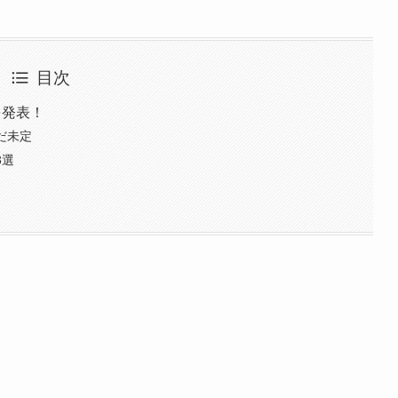
目次
を発表！
だ未定
3選