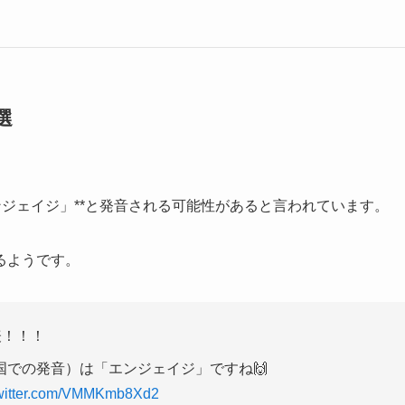
選
ンジェイジ」**と発音される可能性があると言われています。
るようです。
表！！！
での発音）は「エンジェイジ」ですね🙌
twitter.com/VMMKmb8Xd2