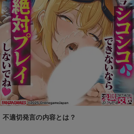
人なの？
つば九郎の担当の人って、どんな人だったの？
【プロセカ】あんスタコラボ！シリアルコード
入手するためのミッションとは？
【大谷翔平】婚前契約を結んでいた？婚前契約
とは？
【ヤクルトスロワーズ】つば九郎の中の人は
誰？
不適切発言の内容とは？
大相撲中継で武田鉄矢さんの右横の女性は
誰？？