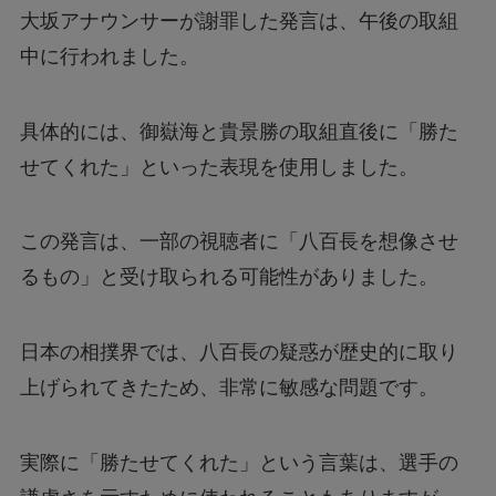
大坂アナウンサーが謝罪した発言は、午後の取組
中に行われました。
早田さんのベンチに入っていたコーチは誰な
の？
具体的には、御嶽海と貴景勝の取組直後に「勝た
せてくれた」といった表現を使用しました。
メジャー契約とマイナー契約の違いを徹底解
説！知っておくべき待遇の差とは？
この発言は、一部の視聴者に「八百長を想像させ
【災害】ロサンゼルスで山火事発生！大谷翔平
るもの」と受け取られる可能性がありました。
選手の家は無事？
日本の相撲界では、八百長の疑惑が歴史的に取り
2025春高バレー男子決勝、いい席を確保するに
は何時に到着すべき？
上げられてきたため、非常に敏感な問題です。
【結婚報告】狩野舞子さんと桐山照史さんの匂
実際に「勝たせてくれた」という言葉は、選手の
わせとは？