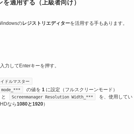
ンを適用する（上級者向け）
ndowsの
レジストリエディター
を活用する手もあります。
」と入力してEnterキーを押す。
\学園アイドルマスター
の値を
1
に設定（フルスクリーンモード）
 mode_***
と
を、使用してい
Screenmanager Resolution Width_***
HDなら
1080と1920
）