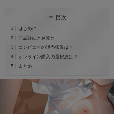
花乃まりあとは誰？何者？三山凌輝との関係や
目次
結婚してる？
はじめに
アレン様が川村エミコに怒ったのは本当？な
商品詳細と発売日
ぜ？公開収録で何があった？
コンビニでの販売状況は？
オンライン購入の選択肢は？
ジャンプ33号だけ売り切れはなぜ？ワンピース
カードが影響を与えていた？
まとめ
声にならない愛は最終話やネタバレは？最後ま
で見る方法も！
MAZZEL・RYUKIのヘアメイク匂わせとは？時
系列で調査