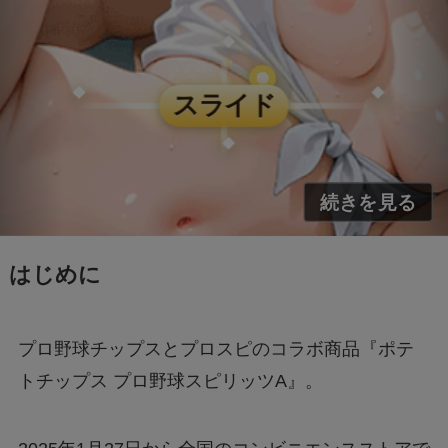
映画『銀行強盗：完全マニュアル』公開中止の
理由は？なぜなのか徹底調査
モンスト抽選会の炎上理由は？謝罪と再実施の
経緯をわかりやすく解説
フェルメール展のtabiwa先行チケット待ち？ア
クセスできなくても買える？
はじめに
FIFAワールドカップ2026はどこで見れる？配
信は無料で見れる？
プロ野球チップスとプロスピのコラボ商品『ポテ
トチップス
プロ野球スピリッツA』。
BeReal 無制限はいつまで？終わりはいつな
の？注意事項についても