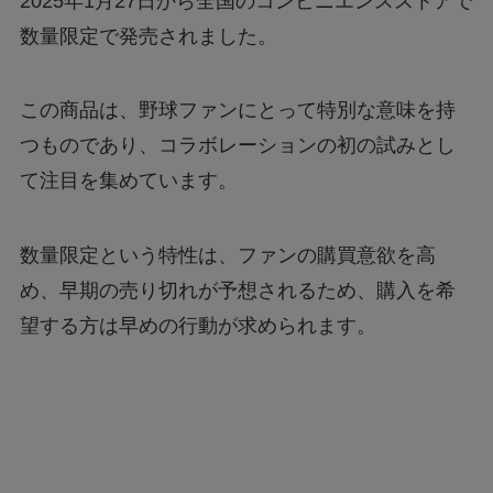
2025年1月27日から全国のコンビニエンスストアで
数量限定で発売されました。
ドラえもんの重複掲載問題って何？コロコロコ
ミックの間違いを調査
この商品は、野球ファンにとって特別な意味を持
モンストナルトコラボは引いたほうがいい？性
つものであり、コラボレーションの初の試みとし
能評価を比較して検証！
て注目を集めています。
Geminiでエラー1076になる！理由はなぜ？対
処法は？
数量限定という特性は、ファンの購買意欲を高
め、早期の売り切れが予想されるため、購入を希
望する方は早めの行動が求められます。
あつもりまとめ
リボーン最終回の意味はどういうこと？ラスト
シーンを調査