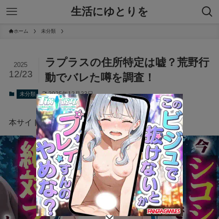
生活にゆとりを
ホーム
未分類
ラプラスの住所特定は嘘？荒野行
2025
12/23
動でバレた噂を調査！
2025年12月23日
未分類
本サイトにはプロモーションが含まれています。