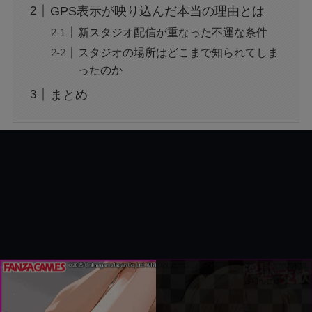
ジャンプ33号だけ売り切れはなぜ？ワンピース
GPS表示が映り込んだ本当の理由とは
カードが影響を与えていた？
新スタジオ配信が重なった不運な条件
スタジオの場所はどこまで知られてしま
声にならない愛は最終話やネタバレは？最後ま
ったのか
で見る方法も！
まとめ
MAZZEL・RYUKIのヘアメイク匂わせとは？時
系列で調査
映画『銀行強盗：完全マニュアル』公開中止の
理由は？なぜなのか徹底調査
モンスト抽選会の炎上理由は？謝罪と再実施の
経緯をわかりやすく解説
フェルメール展のtabiwa先行チケット待ち？ア