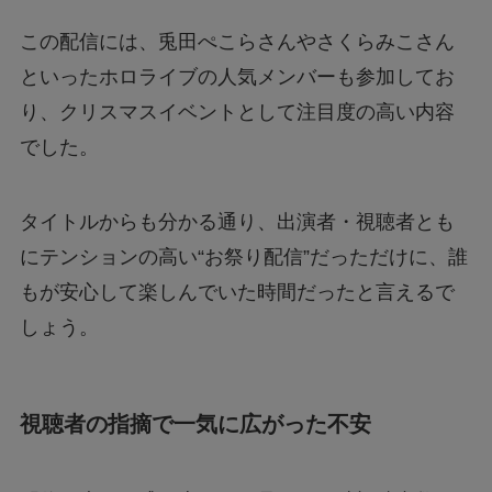
処法は？
この配信には、兎田ぺこらさんやさくらみこさん
といったホロライブの人気メンバーも参加してお
あつもりまとめ
り、クリスマスイベントとして注目度の高い内容
でした。
リボーン最終回の意味はどういうこと？ラスト
シーンを調査
タイトルからも分かる通り、出演者・視聴者とも
にテンションの高い“お祭り配信”だっただけに、誰
ジェームズ・ウェストンが京都で死亡？死因は
もが安心して楽しんでいた時間だったと言えるで
なぜ？
しょう。
視聴者の指摘で一気に広がった不安