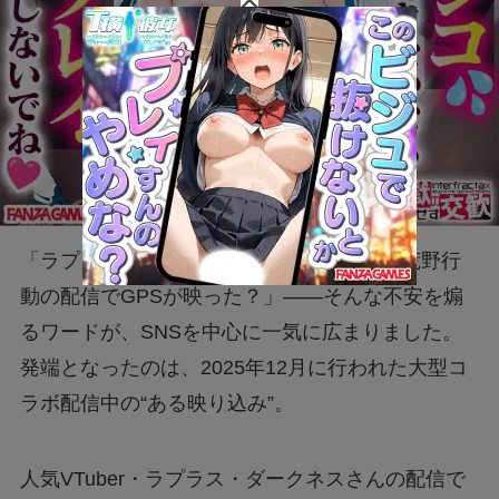
「ラプラスの住所が特定されたらしい」「荒野行
動の配信でGPSが映った？」――そんな不安を煽
るワードが、SNSを中心に一気に広まりました。
発端となったのは、2025年12月に行われた大型コ
ラボ配信中の“ある映り込み”。
人気VTuber・ラプラス・ダークネスさんの配信で