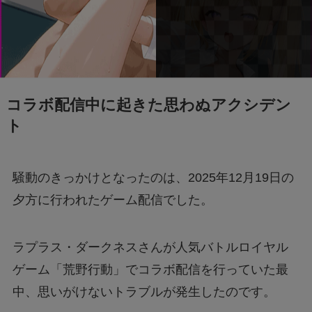
クセスできなくても買える？
FIFAワールドカップ2026はどこで見れる？配
信は無料で見れる？
コラボ配信中に起きた思わぬアクシデン
BeReal 無制限はいつまで？終わりはいつな
ト
の？注意事項についても
騒動のきっかけとなったのは、2025年12月19日の
ドラえもんの重複掲載問題って何？コロコロコ
ミックの間違いを調査
夕方に行われたゲーム配信でした。
モンストナルトコラボは引いたほうがいい？性
ラプラス・ダークネスさんが人気バトルロイヤル
能評価を比較して検証！
ゲーム「荒野行動」でコラボ配信を行っていた最
中、思いがけないトラブルが発生したのです。
Geminiでエラー1076になる！理由はなぜ？対