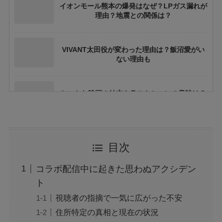
イオンモール熊本の爆発はなぜ？LPガス漏れが
理由？地震との関係は？
VIVANT太田役が変わった理由は？飯沼愛がい
ない理由も
ちいかわ映画の結末やラストシーンの意味は？
ネタバレや考察も
花乃まりあとは誰？何者？三山凌輝との関係や
目次
結婚してる？
コラボ配信中に起きた思わぬアクシデン
アレン様が川村エミコに怒ったのは本当？な
ト
ぜ？公開収録で何があった？
視聴者の指摘で一気に広がった不安
住所特定の真相と現在の状況