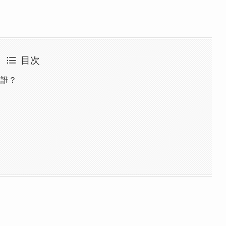
目次
は誰？