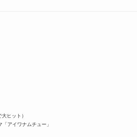
okで大ヒット）
マ「アイワナムチュー」