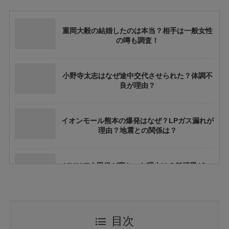
重岡大毅の結婚したのは本当？相手は一般女性
の噂も調査！
小野寺太志はなぜ途中交代させられた？体調不
良が理由？
イオンモール熊本の爆発はなぜ？LPガス漏れが
理由？地震との関係は？
VIVANT太田役が変わった理由は？飯沼愛がい
ない理由も
ちいかわ映画の結末やラストシーンの意味は？
目次
ネタバレや考察も