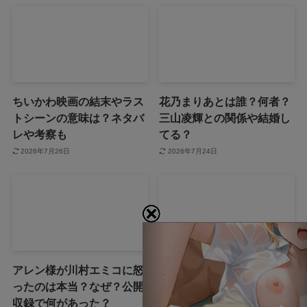
ちいかわ映画の結末やラス
花乃まりあとは誰？何者？
トシーンの意味は？ネタバ
三山凌輝との関係や結婚し
レや考察も
てる？
2026年7月26日
2026年7月24日
アレン様が川村エミコに怒
ジャンプ33号だけ売り切れ
ったのは本当？なぜ？公開
はなぜ？ワンピースカード
収録で何があった？
が影響を与えていた？