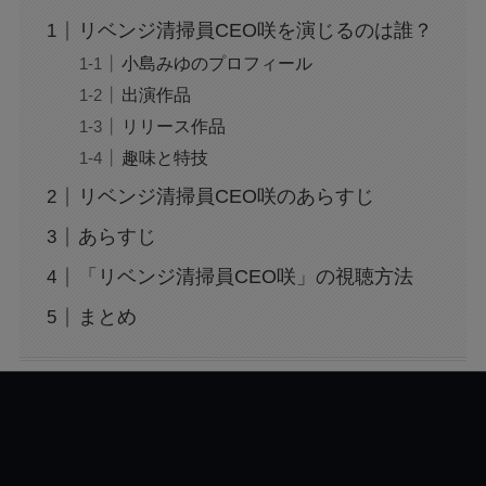
リベンジ清掃員CEO咲を演じるのは誰？
花乃まりあとは誰？何者？三山凌輝との関係や
小島みゆのプロフィール
結婚してる？
出演作品
リリース作品
アレン様が川村エミコに怒ったのは本当？な
趣味と特技
ぜ？公開収録で何があった？
リベンジ清掃員CEO咲のあらすじ
あらすじ
ジャンプ33号だけ売り切れはなぜ？ワンピース
カードが影響を与えていた？
「リベンジ清掃員CEO咲」の視聴方法
まとめ
声にならない愛は最終話やネタバレは？最後ま
で見る方法も！
MAZZEL・RYUKIのヘアメイク匂わせとは？時
系列で調査