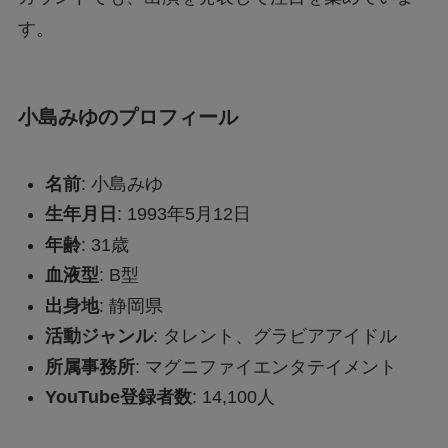
す。
ドラえもんの重複掲載問題って何？コロコロコ
ミックの間違いを調査
小島みゆのプロフィール
モンストナルトコラボは引いたほうがいい？性
能評価を比較して検証！
名前
: 小島みゆ
Geminiでエラー1076になる！理由はなぜ？対
生年月日
: 1993年5月12日
処法は？
年齢
: 31歳
血液型
: B型
出身地
: 静岡県
あつもりまとめ
活動ジャンル
: タレント、グラビアアイドル
所属事務所
: マグニファイエンタテイメント
リボーン最終回の意味はどういうこと？ラスト
YouTube登録者数
: 14,100人
シーンを調査