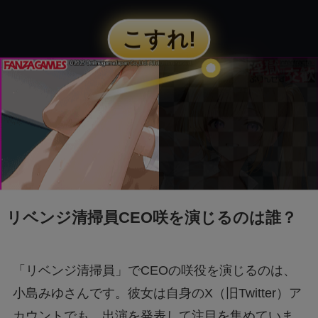
映画『銀行強盗：完全マニュアル』公開中止の
理由は？なぜなのか徹底調査
モンスト抽選会の炎上理由は？謝罪と再実施の
経緯をわかりやすく解説
フェルメール展のtabiwa先行チケット待ち？ア
クセスできなくても買える？
リベンジ清掃員CEO咲を演じるのは誰？
FIFAワールドカップ2026はどこで見れる？配
信は無料で見れる？
「リベンジ清掃員」でCEOの咲役を演じるのは、
BeReal 無制限はいつまで？終わりはいつな
小島みゆさんです。彼女は自身のX（旧Twitter）ア
の？注意事項についても
カウントでも、出演を発表して注目を集めていま