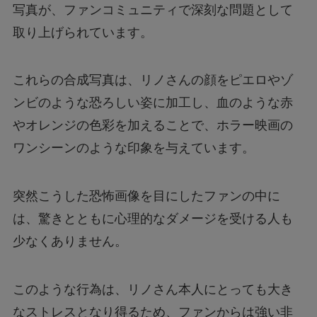
写真が、ファンコミュニティで深刻な問題として
取り上げられています。
【フジテレビ】第三者委員会報告書のタレント
Uって誰？
これらの合成写真は、リノさんの顔をピエロやゾ
ファミマの「シャインマスカットボンボン」抽
ンビのような恐ろしい姿に加工し、血のような赤
選はどこから応募できる？
やオレンジの色彩を加えることで、ホラー映画の
ワンシーンのような印象を与えています。
【行列のできる法律相談所】オークションで話
題の男性は誰？
突然こうした恐怖画像を目にしたファンの中に
は、驚きとともに心理的なダメージを受ける人も
【漫画】ツンデレ暴力ヒロインを真の暴力でわ
からせる！はどこで読める？無料で読めるの？
少なくありません。
このような行為は、リノさん本人にとっても大き
なストレスとなり得るため、ファンからは強い非