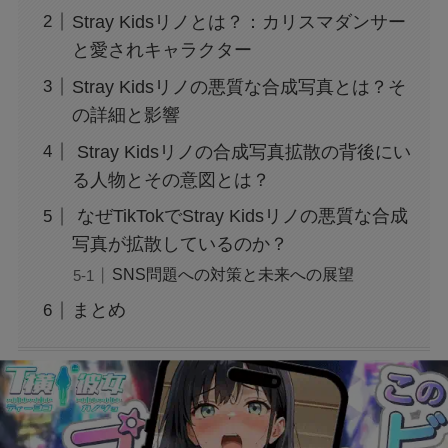
Stray Kidsリノとは？：カリスマダンサー
と愛されキャラクター
広末涼子の薬物使用疑惑：事故と逮捕の真相を
Stray Kidsリノの悪質な合成写真とは？そ
検証
の詳細と影響
Stray Kidsリノの合成写真拡散の背後にい
広末涼子を名乗る女が暴行逮捕！事件の全容を
徹底調査！
る人物とその意図とは？
なぜTikTokでStray Kidsリノの悪質な合成
写真が拡散しているのか？
「すするTV」が炎上？！その真実とは？
SNS問題への対策と未来への展望
まとめ
トランプの関税で何が変わる？関税についても
わかりやすく解説！
「誰から？＋999100から怪しい電話と謎のメッ
セージ」