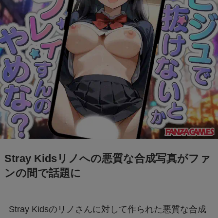
【迷惑メール】dodaからのSMSは詐欺？原因
と対処法は？
【Switch2】抽選結果が表示されない？原因と
対策は？
「+295356510110からの着信に要注意！詐欺電
話の手口と対処法を解説」
Stray Kidsリノへの悪質な合成写真がファ
Switch2のスペックは？PS5・PS4とも徹底比
較
ンの間で話題に
Nintendo Switch 2は何が変わる？前モデルと
Stray Kidsのリノさんに対して作られた悪質な合成
の違いを徹底解説！