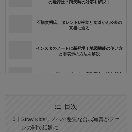
の飛行は？雨天時の対応も解説！
石橋貴明氏、タレントU報道と食道がん公表の
真相に迫る
インスタのノートに新登場！地図機能の使い方
と非表示の方法を解説
Amazonプライムビデオの広告導入：追加料金
や視聴体験への影響とは？
トランプ関税と日本の消費税はどう関係するの
目次
か？間接的影響を徹底解説
Stray Kidsリノへの悪質な合成写真がファ
大阪万博の500円記念硬貨ってどこにいけばも
ンの間で話題に
らえる？引換時の注意点も解説