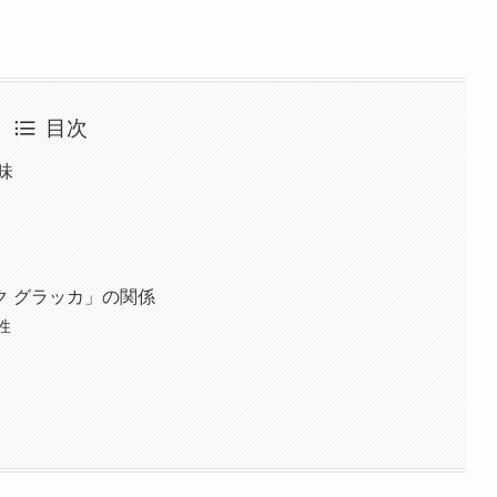
目次
味
ク グラッカ」の関係
性