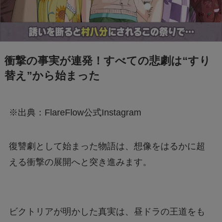
の？注意事項についても
ドラえもんの重複掲載問題って何？コロコロコ
ミックの間違いを調査
衝撃の事実が連発！すべての悲劇は“すり
替え”から始まった
モンストナルトコラボは引いたほうがいい？性
能評価を比較して検証！
※出典：FlareFlow公式Instagram
Geminiでエラー1076になる！理由はなぜ？対
処法は？
復讐劇として始まった物語は、想像をはるかに超
える衝撃の展開へと突き進みます。
あつもりまとめ
ビクトリアが明かした真実は、昼ドラの王道をも
リボーン最終回の意味はどういうこと？ラスト
シーンを調査