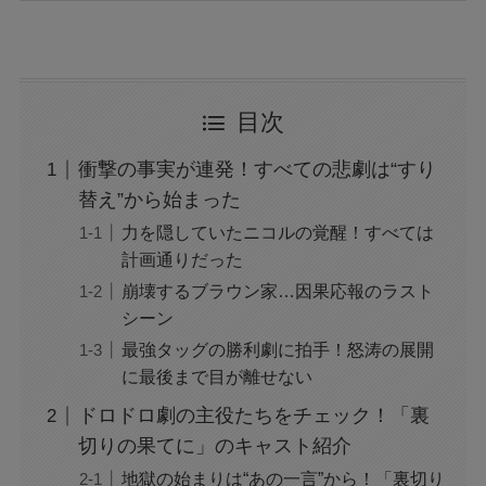
ちいかわ映画の結末やラストシーンの意味は？
ネタバレや考察も
花乃まりあとは誰？何者？三山凌輝との関係や
目次
結婚してる？
衝撃の事実が連発！すべての悲劇は“すり
アレン様が川村エミコに怒ったのは本当？な
替え”から始まった
ぜ？公開収録で何があった？
力を隠していたニコルの覚醒！すべては
計画通りだった
崩壊するブラウン家…因果応報のラスト
ジャンプ33号だけ売り切れはなぜ？ワンピース
カードが影響を与えていた？
シーン
最強タッグの勝利劇に拍手！怒涛の展開
に最後まで目が離せない
声にならない愛は最終話やネタバレは？最後ま
で見る方法も！
ドロドロ劇の主役たちをチェック！「裏
切りの果てに」のキャスト紹介
地獄の始まりは“あの一言”から！「裏切り
MAZZEL・RYUKIのヘアメイク匂わせとは？時