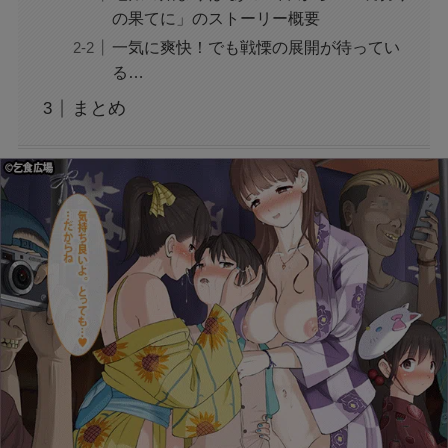
系列で調査
の果てに」のストーリー概要
一気に爽快！でも戦慄の展開が待ってい
る…
映画『銀行強盗：完全マニュアル』公開中止の
理由は？なぜなのか徹底調査
まとめ
モンスト抽選会の炎上理由は？謝罪と再実施の
経緯をわかりやすく解説
フェルメール展のtabiwa先行チケット待ち？ア
クセスできなくても買える？
FIFAワールドカップ2026はどこで見れる？配
信は無料で見れる？
BeReal 無制限はいつまで？終わりはいつな