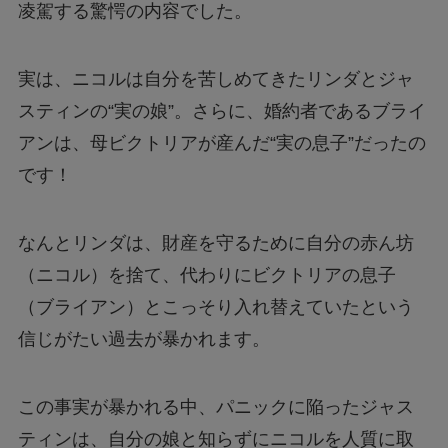
凌駕する驚愕の内容でした。
ジェームズ・ウェストンが京都で死亡？死因は
実は、ニコルは自分を苦しめてきたリンダとジャ
なぜ？
スティンの“実の娘”。さらに、婚約者であるブライ
アンは、母ビクトリアが産んだ“実の息子”だったの
です！
なんとリンダは、財産を守るために自分の赤ん坊
（ニコル）を捨て、代わりにビクトリアの息子
（ブライアン）とこっそり入れ替えていたという
信じがたい過去が暴かれます。
この事実が暴かれる中、パニックに陥ったジャス
ティンは、自分の娘と知らずにニコルを人質に取