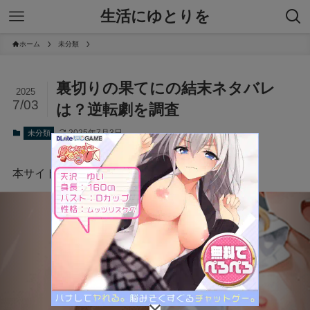
生活にゆとりを
ホーム
未分類
裏切りの果てにの結末ネタバレ
2025
7/03
は？逆転劇を調査
2025年7月3日
未分類
本サイトにはプロモーションが含まれています。