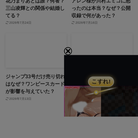
花乃まりあとは誰？何者？
アレン様が川村エミコに怒
三山凌輝との関係や結婚し
ったのは本当？なぜ？公開
てる？
収録で何があった？
2026年7月24日
2026年7月16日
ジャンプ33号だけ売り切れ
声にならない愛は最終話や
はなぜ？ワンピースカード
ネタバレは？最後まで見る
が影響を与えていた？
方法も！
2026年7月13日
2026年7月3日