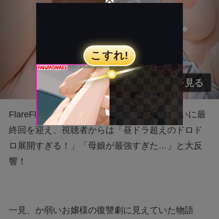
FlareFlowの話題作「裏切りの果てに」がついに最
終回を迎え、視聴者からは「昼ドラ超えのドロド
ロ展開すぎる！」「母娘が最強すぎた…」と大反
響！
一見、か弱いお嬢様の復讐劇に見えていた物語