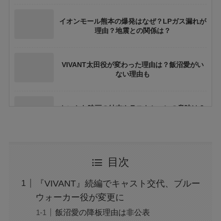
イオンモール熊本の爆発はなぜ？LPガス漏れが
理由？地震との関係は？
VIVANT太田役が変わった理由は？飯沼愛がい
ない理由も
ちいかわ映画の結末やラストシーンの意味は？
ネタバレや考察も
花乃まりあとは誰？何者？三山凌輝との関係や
目次
結婚してる？
『VIVANT』続編でキャスト交代、ブルー
アレン様が川村エミコに怒ったのは本当？な
ウォーカー役が変更に
ぜ？公開収録で何があった？
飯沼愛の降板理由は非公表