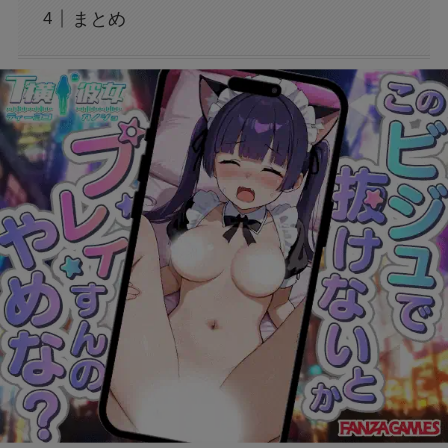
まとめ
フェルメール展のtabiwa先行チケット待ち？ア
クセスできなくても買える？
FIFAワールドカップ2026はどこで見れる？配
信は無料で見れる？
BeReal 無制限はいつまで？終わりはいつな
の？注意事項についても
ドラえもんの重複掲載問題って何？コロコロコ
ミックの間違いを調査
モンストナルトコラボは引いたほうがいい？性
能評価を比較して検証！