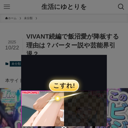
生活にゆとりを
ホーム
未分類
VIVANT続編で飯沼愛が降板する
2025
理由は？バーター説や芸能界引
10/22
退？
2025年10月22日
未分類
本サイトにはプロモーションが含まれています。