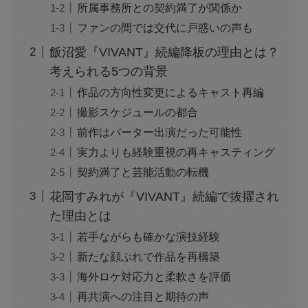
所属事務所との契約満了が関係か
ジャンプ33号だけ売り切れはなぜ？ワンピース
ファンの間では交代に戸惑いの声も
カードが影響を与えていた？
飯沼愛『VIVANT』続編降板の理由とは？
考えられる5つの背景
声にならない愛は最終話やネタバレは？最後ま
作品の方向性変更によるキャスト再編
で見る方法も！
撮影スケジュールの都合
前作はバーター出演だった可能性
MAZZEL・RYUKIのヘアメイク匂わせとは？時
実力よりも経験重視の再キャスティング
系列で調査
契約満了と芸能活動の転機
花岡すみれが『VIVANT』続編で抜擢され
映画『銀行強盗：完全マニュアル』公開中止の
た理由とは
理由は？なぜなのか徹底調査
若手ながらも確かな演技経験
新たな顔ぶれで作品を再構築
モンスト抽選会の炎上理由は？謝罪と再実施の
海外ロケ対応力と柔軟さを評価
経緯をわかりやすく解説
再共演への注目と期待の声