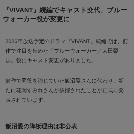
Geminiでエラー1076になる！理由はなぜ？対
『VIVANT』続編でキャスト交代、ブルー
処法は？
ウォーカー役が変更に
あつもりまとめ
2026年放送予定のドラマ『VIVANT』続編では、前
作で注目を集めた「ブルーウォーカー／太田梨
リボーン最終回の意味はどういうこと？ラスト
歩」役にキャスト変更がありました。
シーンを調査
前作で同役を演じていた飯沼愛さんに代わり、新
ジェームズ・ウェストンが京都で死亡？死因は
たに花岡すみれさんが抜擢されたことが正式に発
なぜ？
表されています。
飯沼愛の降板理由は非公表