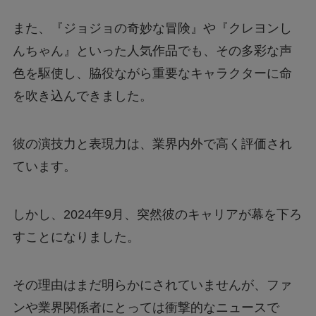
また、『ジョジョの奇妙な冒険』や『クレヨンし
Nintendo Switch 2は何が変わる？前モデルと
んちゃん』といった人気作品でも、その多彩な声
の違いを徹底解説！
色を駆使し、脇役ながら重要なキャラクターに命
を吹き込んできました。
【フジテレビ】第三者委員会報告書のタレント
Uって誰？
彼の演技力と表現力は、業界内外で高く評価され
ています。
ファミマの「シャインマスカットボンボン」抽
選はどこから応募できる？
しかし、2024年9月、突然彼のキャリアが幕を下ろ
【行列のできる法律相談所】オークションで話
すことになりました。
題の男性は誰？
その理由はまだ明らかにされていませんが、ファ
【漫画】ツンデレ暴力ヒロインを真の暴力でわ
ンや業界関係者にとっては衝撃的なニュースで
からせる！はどこで読める？無料で読めるの？