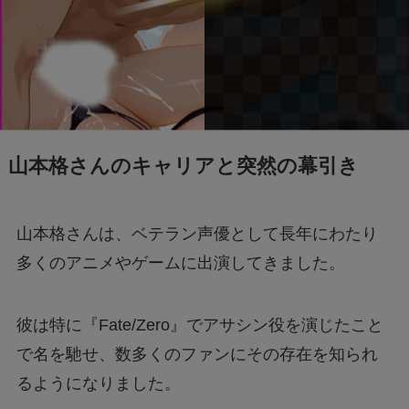
わかりやすく解説！
「誰から？＋999100から怪しい電話と謎のメッ
セージ」
【迷惑メール】dodaからのSMSは詐欺？原因
山本格さんのキャリアと突然の幕引き
と対処法は？
【Switch2】抽選結果が表示されない？原因と
山本格さんは、ベテラン声優として長年にわたり
対策は？
多くのアニメやゲームに出演してきました。
「+295356510110からの着信に要注意！詐欺電
彼は特に『Fate/Zero』でアサシン役を演じたこと
話の手口と対処法を解説」
で名を馳せ、数多くのファンにその存在を知られ
るようになりました。
Switch2のスペックは？PS5・PS4とも徹底比
較