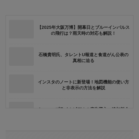
【2025年大阪万博】開幕日とブルーインパルス
の飛行は？雨天時の対応も解説！
石橋貴明氏、タレントU報道と食道がん公表の
真相に迫る
インスタのノートに新登場！地図機能の使い方
と非表示の方法を解説
Amazonプライムビデオの広告導入：追加料金
や視聴体験への影響とは？
トランプ関税と日本の消費税はどう関係するの