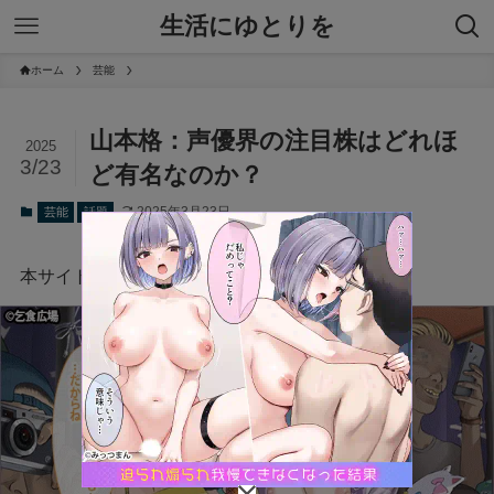
生活にゆとりを
ホーム
芸能
山本格：声優界の注目株はどれほ
2025
3/23
ど有名なのか？
2025年3月23日
芸能
話題
本サイトにはプロモーションが含まれています。