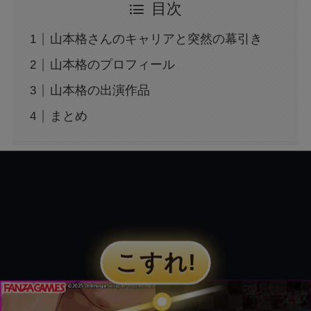
目次
か？間接的影響を徹底解説
山本格さんのキャリアと突然の幕引き
大阪万博の500円記念硬貨ってどこにいけばも
山本格のプロフィール
らえる？引換時の注意点も解説
山本格の出演作品
まとめ
広末涼子の薬物使用疑惑：事故と逮捕の真相を
検証
広末涼子を名乗る女が暴行逮捕！事件の全容を
徹底調査！
「すするTV」が炎上？！その真実とは？
トランプの関税で何が変わる？関税についても