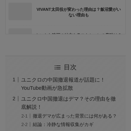
VIVANT太田役が変わった理由は？飯沼愛がい
ない理由も
ちいかわ映画の結末やラストシーンの意味は？
ネタバレや考察も
花乃まりあとは誰？何者？三山凌輝との関係や
目次
結婚してる？
ユニクロの中国撤退報道が話題に！
アレン様が川村エミコに怒ったのは本当？な
YouTube動画が急拡散
ぜ？公開収録で何があった？
ユニクロ中国撤退はデマ？その理由を徹
底解説！
ジャンプ33号だけ売り切れはなぜ？ワンピース
撤退デマが広まった背景には何がある？
カードが影響を与えていた？
結論：冷静な情報収集がカギ