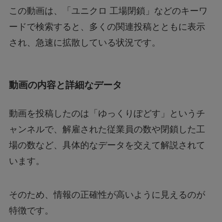
あつもりまとめ
この動画は、「ユニクロ 工場閉鎖」などのキーワ
ードで検索すると、多くの関連投稿とともに表示
され、急速に拡散している状況です。
リボーン最終回の意味はどういうこと？ラスト
シーンを調査
動画の内容と詳細なデータ
ジェームズ・ウェストンが京都で死亡？死因は
なぜ？
動画を投稿したのは「ゆっくりぽどす」というチ
ャンネルで、解雇された従業員の数や閉鎖した工
場の数など、具体的なデータを交えて解説されて
います。
そのため、情報の正確性が高いように見えるのが
特徴です。