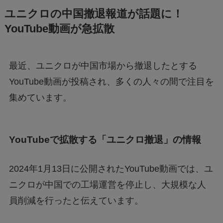
FIFAワールドカップ2026はどこで見れる？配
ユニクロの中国撤退報道が話題に！
信は無料で見れる？
YouTube動画が急拡散
BeReal 無制限はいつまで？終わりはいつな
の？注意事項についても
最近、ユニクロが中国市場から撤退したとする
YouTube動画が投稿され、多くの人々の間で注目を
ドラえもんの重複掲載問題って何？コロコロコ
集めています。
ミックの間違いを調査
YouTubeで拡散する「ユニクロ撤退」の情報
モンストナルトコラボは引いたほうがいい？性
能評価を比較して検証！
2024年1月13日に公開されたYouTube動画では、ユ
Geminiでエラー1076になる！理由はなぜ？対
ニクロが中国での工場運営を停止し、大規模な人
処法は？
員削減を行ったと伝えています。