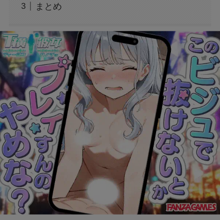
まとめ
声にならない愛は最終話やネタバレは？最後ま
で見る方法も！
MAZZEL・RYUKIのヘアメイク匂わせとは？時
系列で調査
映画『銀行強盗：完全マニュアル』公開中止の
理由は？なぜなのか徹底調査
モンスト抽選会の炎上理由は？謝罪と再実施の
経緯をわかりやすく解説
フェルメール展のtabiwa先行チケット待ち？ア
クセスできなくても買える？