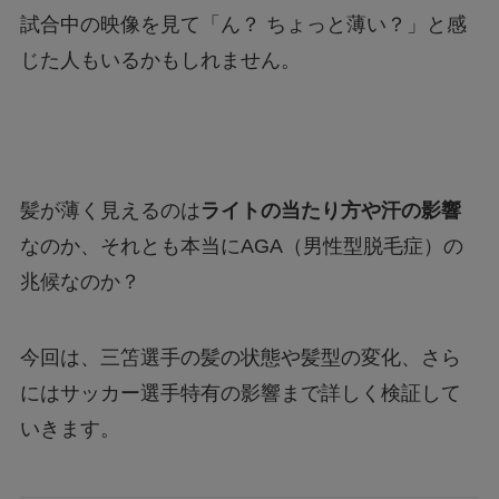
処法は？
試合中の映像を見て「ん？ ちょっと薄い？」と感
じた人もいるかもしれません。
あつもりまとめ
リボーン最終回の意味はどういうこと？ラスト
シーンを調査
髪が薄く見えるのは
ライトの当たり方や汗の影響
なのか、それとも本当にAGA（男性型脱毛症）の
兆候なのか？
ジェームズ・ウェストンが京都で死亡？死因は
なぜ？
今回は、三笘選手の髪の状態や髪型の変化、さら
にはサッカー選手特有の影響まで詳しく検証して
いきます。