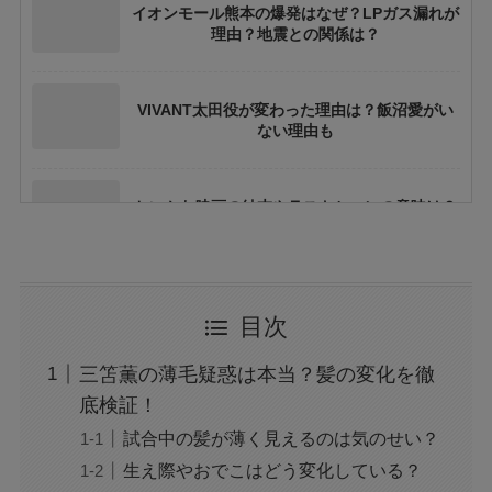
イオンモール熊本の爆発はなぜ？LPガス漏れが
理由？地震との関係は？
VIVANT太田役が変わった理由は？飯沼愛がい
ない理由も
ちいかわ映画の結末やラストシーンの意味は？
ネタバレや考察も
花乃まりあとは誰？何者？三山凌輝との関係や
目次
結婚してる？
三笘薫の薄毛疑惑は本当？髪の変化を徹
アレン様が川村エミコに怒ったのは本当？な
底検証！
ぜ？公開収録で何があった？
試合中の髪が薄く見えるのは気のせい？
生え際やおでこはどう変化している？