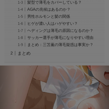
ジャンプ33号だけ売り切れはなぜ？ワンピース
髪型で薄毛をカバーしている？
カードが影響を与えていた？
AGAの兆候はあるのか？
男性ホルモンと髪の関係
声にならない愛は最終話やネタバレは？最後ま
ヒゲが濃い人はハゲやすい？
で見る方法も！
ヘディングは薄毛の原因になるのか？
サッカー選手が薄毛になりやすい理由
MAZZEL・RYUKIのヘアメイク匂わせとは？時
まとめ：三笘薫の薄毛疑惑は事実か？
系列で調査
まとめ
映画『銀行強盗：完全マニュアル』公開中止の
理由は？なぜなのか徹底調査
モンスト抽選会の炎上理由は？謝罪と再実施の
経緯をわかりやすく解説
フェルメール展のtabiwa先行チケット待ち？ア