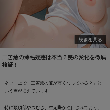
クセスできなくても買える？
FIFAワールドカップ2026はどこで見れる？配
信は無料で見れる？
BeReal 無制限はいつまで？終わりはいつな
の？注意事項についても
三笘薫の薄毛疑惑は本当？髪の変化を徹底
検証！
ドラえもんの重複掲載問題って何？コロコロコ
ミックの間違いを調査
ネット上で「三笘薫の髪が薄くなっている？」と
モンストナルトコラボは引いたほうがいい？性
能評価を比較して検証！
いう声が増えています。
特に
頭頂部やつむじ、生え際
が注目されており、
Geminiでエラー1076になる！理由はなぜ？対