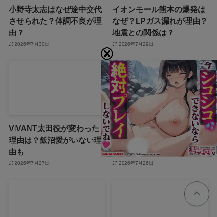
小野寺太志はなぜ途中交代
イオンモール熊本の爆発は
させられた？体調不良が理
なぜ？LPガス漏れが理由？
由？
地震との関係は？
2026年7月30日
2026年7月29日
VIVANT太田役が変わった
ちいかわ映画の結末やラス
理由は？飯沼愛がいない理
トシーンの意味は？ネタバ
由も
レや考察も
2026年7月27日
2026年7月26日