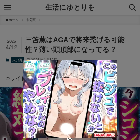
生活にゆとりを
ホーム
未分類
三笘薫はAGAで将来禿げる可能
2025
4/12
性？薄い頭頂部になってる？
2025年4月12日
未分類
本サイトにはプロモーションが含まれています。