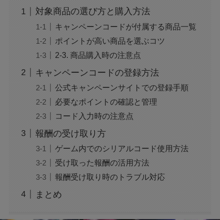
対象商品の選び方と購入方法
広末涼子の薬物使用疑惑：事故と逮捕の真相を
キャンペーンコードが付属する商品一覧
検証
ポイントが高い商品を選ぶコツ
2-3. 商品購入時の注意点
トランプの関税で何が変わる？関税についても
キャンペーンコードの登録方法
わかりやすく解説！
公式キャンペーンサイトでの登録手順
必要なポイントの確認と管理
「誰から？＋999100から怪しい電話と謎のメッ
コード入力時の注意点
セージ」
報酬の受け取り方
ゲーム内でのシリアルコード使用方法
【迷惑メール】dodaからのSMSは詐欺？原因
受け取った報酬の活用方法
と対処法は？
報酬受け取り時のトラブル対応
まとめ
【Switch2】抽選結果が表示されない？原因と
対策は？