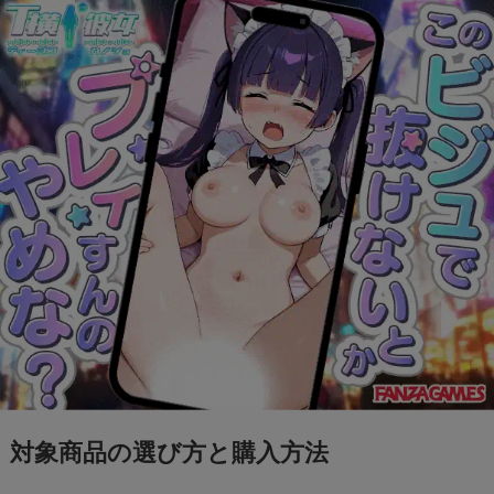
「+295356510110からの着信に要注意！詐欺電
話の手口と対処法を解説」
Switch2のスペックは？PS5・PS4とも徹底比
較
Nintendo Switch 2は何が変わる？前モデルと
の違いを徹底解説！
【フジテレビ】第三者委員会報告書のタレント
Uって誰？
ファミマの「シャインマスカットボンボン」抽
対象商品の選び方と購入方法
選はどこから応募できる？