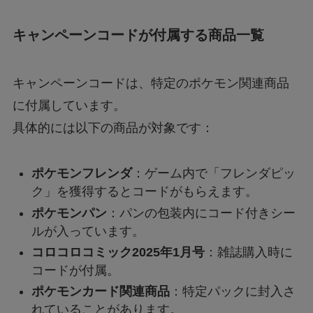
【行列のできる法律相談所】オークションで話
キャンペーンコードが付属する商品一覧
題の男性は誰？
キャンペーンコードは、特定のポケモン関連商品
【漫画】ツンデレ暴力ヒロインを真の暴力でわ
からせる！はどこで読める？無料で読めるの？
に付属しています。
具体的には以下の商品が対象です：
アルバイト募集は本当に信頼できる？～疑わし
い求人メッセージの真相～
ポケモンフレンダ
：ゲーム内で「フレンダピッ
ク」を獲得するとコードがもらえます。
ハンターハンターの一番くじは何時から？ラス
ポケモンパン
：パンの包装内にコード付きシー
トワン賞を手に入れる方法とは？
ルが入っています。
コロコロコミック2025年1月号
：雑誌購入時に
【大阪天満橋ドローンショー】おすすめ鑑賞ス
コードが付属。
ポットと楽しむコツは？
ポケモンカード関連商品
：特定パックに封入さ
れていることがあります。