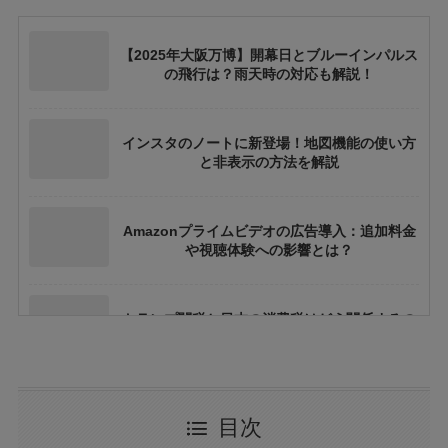
【2025年大阪万博】開幕日とブルーインパルス
の飛行は？雨天時の対応も解説！
インスタのノートに新登場！地図機能の使い方
と非表示の方法を解説
Amazonプライムビデオの広告導入：追加料金
や視聴体験への影響とは？
トランプ関税と日本の消費税はどう関係するの
か？間接的影響を徹底解説
大阪万博の500円記念硬貨ってどこにいけばも
目次
らえる？引換時の注意点も解説