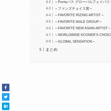
～Pontaパス グローバルフェイバ
～ファンズチョイス賞～
～FAVORITE RIZING ARTIST～
～FAVORITE MALE GROUP～
～FAVORITE NEW ASIAN ARTIST
～WORLDWIDE KCONER’S CHOI
～GLOBAL SENSATION～
まとめ