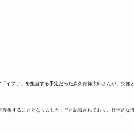
*「イファ」
を担当する予定だった
森久保祥太郎さんが、突如
ず降板することとなりました」**と記載されており、具体的な