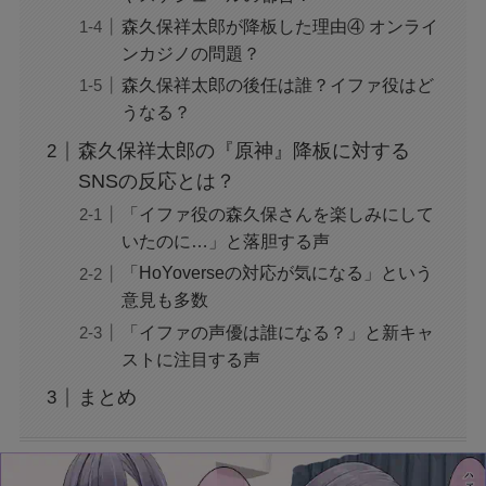
声にならない愛は最終話やネタバレは？最後ま
で見る方法も！
森久保祥太郎が降板した理由④ オンライ
ンカジノの問題？
森久保祥太郎の後任は誰？イファ役はど
MAZZEL・RYUKIのヘアメイク匂わせとは？時
うなる？
系列で調査
森久保祥太郎の『原神』降板に対する
SNSの反応とは？
映画『銀行強盗：完全マニュアル』公開中止の
「イファ役の森久保さんを楽しみにして
理由は？なぜなのか徹底調査
いたのに…」と落胆する声
「HoYoverseの対応が気になる」という
モンスト抽選会の炎上理由は？謝罪と再実施の
意見も多数
経緯をわかりやすく解説
「イファの声優は誰になる？」と新キャ
ストに注目する声
フェルメール展のtabiwa先行チケット待ち？ア
まとめ
クセスできなくても買える？
FIFAワールドカップ2026はどこで見れる？配