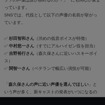
ファの声優は誰が務めるのか？」**にも関心が集ま
っています。
SNSでは、代役として以下の声優の名前が挙がっ
ています。
✅
杉田智和さん
（渋めの低音ボイスが特徴）
✅
中村悠一さん
（すでにアルハイゼン役を担当）
✅
吉野裕行さん
（森久保さんに近いハスキーボイ
ス）
✅
関智一さん
（ベテランで幅広い演技が可能）
「
森久保さんの声に近い声優を選んでほしい
」と
いう声が多く、新キャストの発表がいつになるの
か、注目が集まっています。