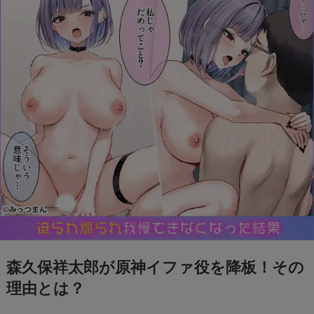
信は無料で見れる？
BeReal 無制限はいつまで？終わりはいつな
の？注意事項についても
ドラえもんの重複掲載問題って何？コロコロコ
ミックの間違いを調査
モンストナルトコラボは引いたほうがいい？性
能評価を比較して検証！
Geminiでエラー1076になる！理由はなぜ？対
処法は？
森久保祥太郎が原神イファ役を降板！その
理由とは？
あつもりまとめ