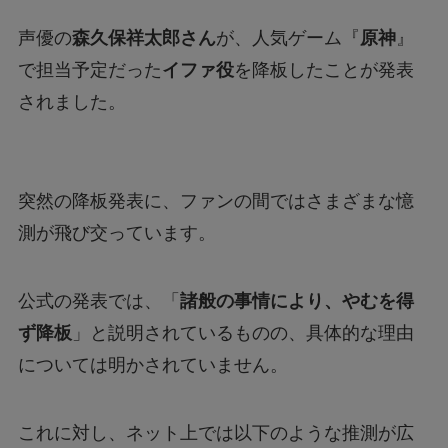
声優の
森久保祥太郎さん
が、人気ゲーム『
原神
』
で担当予定だった
イファ役
を降板したことが発表
リボーン最終回の意味はどういうこと？ラスト
シーンを調査
されました。
ジェームズ・ウェストンが京都で死亡？死因は
なぜ？
突然の降板発表に、ファンの間ではさまざまな憶
測が飛び交っています。
公式の発表では、「
諸般の事情により、やむを得
ず降板
」と説明されているものの、具体的な理由
については明かされていません。
これに対し、ネット上では以下のような推測が広