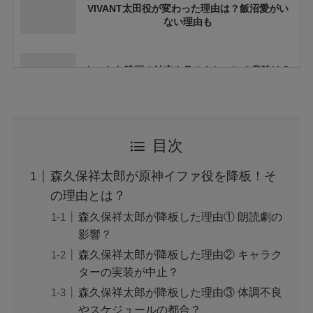
VIVANT太田役が変わった理由は？飯沼愛がい
ない理由も
ちいかわ映画の結末やラストシーンの意味は？
ネタバレや考察も
花乃まりあとは誰？何者？三山凌輝との関係や
目次
結婚してる？
森久保祥太郎が原神イファ役を降板！そ
アレン様が川村エミコに怒ったのは本当？な
の理由とは？
ぜ？公開収録で何があった？
森久保祥太郎が降板した理由① 朗読劇の
影響？
森久保祥太郎が降板した理由② キャラク
ジャンプ33号だけ売り切れはなぜ？ワンピース
カードが影響を与えていた？
ターの実装が中止？
森久保祥太郎が降板した理由③ 体調不良
やスケジュールの都合？