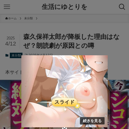
生活にゆとりを
ホーム
未分類
森久保祥太郎が降板した理由はな
2025
4/12
ぜ？朗読劇が原因との噂
2025年4月12日
未分類
本サイトにはプロモーションが含まれています。