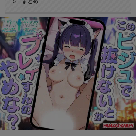
まとめ
月曜から夜更かしで中国人がカラスと食べると
いうネタは本当？
中島みゆきの私生活の謎。結婚と子供の真相に
迫る
中国ドラマ『運命の花婿は二度逃がさない』ネ
タバレ解説！波乱の恋の行方とは？
【刺殺事件】最上あいって誰？事件の内容と
は？
【フジテレビ】アナウンサー2人が退社！その
理由とは？