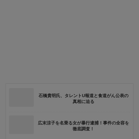
石橋貴明氏、タレントU報道と食道がん公表の
真相に迫る
広末涼子を名乗る女が暴行逮捕！事件の全容を
徹底調査！