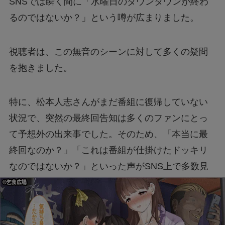
SNSでは瞬く間に「水曜日のダウンタウンが終わ
めざましテレビの井上アナの休みの理由は？
るのではないか？」という噂が広まりました。
ガンバの山田康太選手の迷惑行為って、何をし
視聴者は、この無音のシーンに対して多くの疑問
たの？
を抱きました。
中居正広さんの飲み会に参加していたTBSのア
特に、松本人志さんがまだ番組に復帰していない
ナウンサーは誰なの？
状況で、突然の最終回告知は多くのファンにとっ
て予想外の出来事でした。そのため、「本当に最
終回なのか？」「これは番組が仕掛けたドッキリ
なのではないか？」といった声がSNS上で多数見
られました。