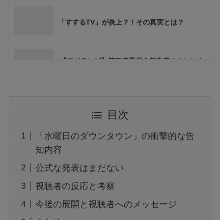
「すするTV」が炎上？！その真実とは？
【フジテレビ】第三者委員会報告書のタレント
Uって誰？
【行列のできる法律相談所】オークションで話
目次
題の男性は誰？
「水曜日のダウンタウン」の衝撃的な告
クジャクのダンス誰が見た？最終回の謎を考
知内容
察！
公式な発表はまだない
視聴者の反応と考察
沈黙の理由—『クジャクのダンス、誰が見
た？』山下春生の決断とは？
今後の展開と視聴者へのメッセージ