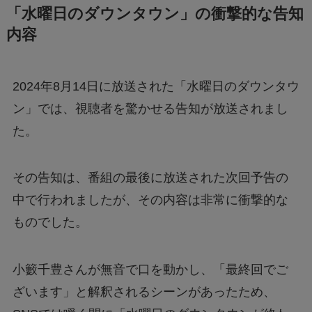
「水曜日のダウンタウン」の衝撃的な告知
佐々木朗希と本田真凛の結婚は本当？
内容
「おむすび」の永吉の葬式と使用されたお経は
2024年8月14日に放送された「水曜日のダウンタウ
何？
ン」では、視聴者を驚かせる告知が放送されまし
た。
佐々木朗希の結婚相手は佐久間みなみアナ？
その告知は、番組の最後に放送された次回予告の
中で行われましたが、その内容は非常に衝撃的な
ソフトバンクの栗原陵矢選手に何があったの？
ものでした。
めざましテレビの 井上アナと藤本アナの休みの
小籔千豊さんが無音で口を動かし、「最終回でご
理由は？
ざいます」と解釈されるシーンがあったため、