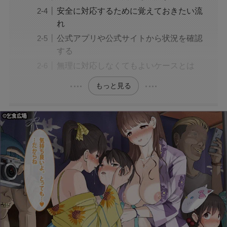
理由は？なぜなのか徹底調査
安全に対応するために覚えておきたい流
れ
モンスト抽選会の炎上理由は？謝罪と再実施の
公式アプリや公式サイトから状況を確認
経緯をわかりやすく解説
する
無理に対応しなくてもよいケースとは
フェルメール展のtabiwa先行チケット待ち？ア
もっと見る
クセスできなくても買える？
FIFAワールドカップ2026はどこで見れる？配
信は無料で見れる？
BeReal 無制限はいつまで？終わりはいつな
の？注意事項についても
ドラえもんの重複掲載問題って何？コロコロコ
ミックの間違いを調査