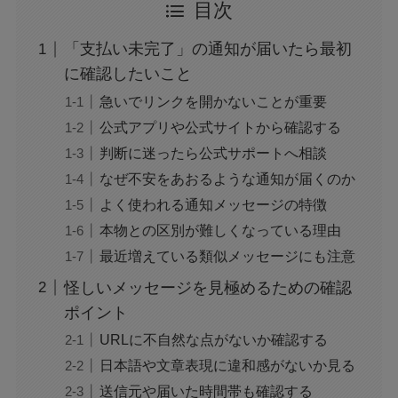
目次
結婚してる？
「支払い未完了」の通知が届いたら最初
アレン様が川村エミコに怒ったのは本当？な
に確認したいこと
ぜ？公開収録で何があった？
急いでリンクを開かないことが重要
公式アプリや公式サイトから確認する
ジャンプ33号だけ売り切れはなぜ？ワンピース
判断に迷ったら公式サポートへ相談
カードが影響を与えていた？
なぜ不安をあおるような通知が届くのか
よく使われる通知メッセージの特徴
声にならない愛は最終話やネタバレは？最後ま
本物との区別が難しくなっている理由
で見る方法も！
最近増えている類似メッセージにも注意
怪しいメッセージを見極めるための確認
MAZZEL・RYUKIのヘアメイク匂わせとは？時
ポイント
系列で調査
URLに不自然な点がないか確認する
日本語や文章表現に違和感がないか見る
映画『銀行強盗：完全マニュアル』公開中止の
送信元や届いた時間帯も確認する