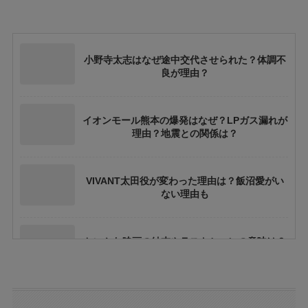
小野寺太志はなぜ途中交代させられた？体調不
良が理由？
イオンモール熊本の爆発はなぜ？LPガス漏れが
理由？地震との関係は？
VIVANT太田役が変わった理由は？飯沼愛がい
ない理由も
ちいかわ映画の結末やラストシーンの意味は？
ネタバレや考察も
花乃まりあとは誰？何者？三山凌輝との関係や