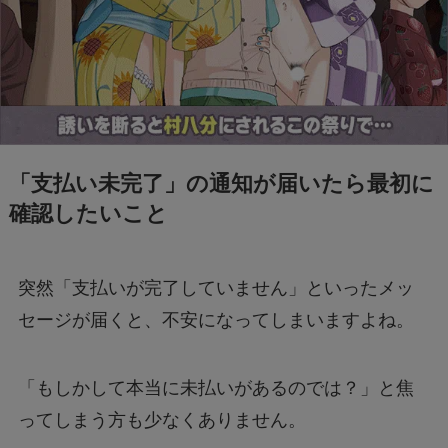
モンストナルトコラボは引いたほうがいい？性
能評価を比較して検証！
Geminiでエラー1076になる！理由はなぜ？対
処法は？
「支払い未完了」の通知が届いたら最初に
確認したいこと
あつもりまとめ
突然「支払いが完了していません」といったメッ
セージが届くと、不安になってしまいますよね。
リボーン最終回の意味はどういうこと？ラスト
シーンを調査
「もしかして本当に未払いがあるのでは？」と焦
ジェームズ・ウェストンが京都で死亡？死因は
ってしまう方も少なくありません。
なぜ？