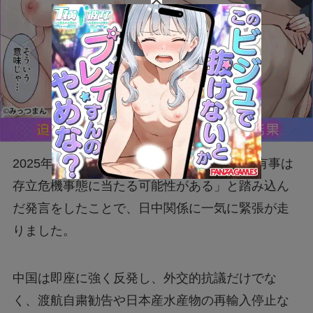
2025年11月、高市早苗首相が国会で「台湾有事は
存立危機事態に当たる可能性がある」と踏み込ん
だ発言をしたことで、日中関係に一気に緊張が走
りました。
中国は即座に強く反発し、外交的抗議だけでな
く、渡航自粛勧告や日本産水産物の再輸入停止な