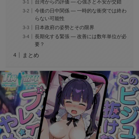
台湾からの評価 ― 心強さと不安が交錯
今後の日中関係 ― 一時的な衝突では終わ
らない可能性
フェルメール展のtabiwa先行チケット待ち？ア
クセスできなくても買える？
日本政府の姿勢とその限界
長期化する緊張 ― 改善には数年単位が必
要？
FIFAワールドカップ2026はどこで見れる？配
信は無料で見れる？
まとめ
BeReal 無制限はいつまで？終わりはいつな
の？注意事項についても
ドラえもんの重複掲載問題って何？コロコロコ
ミックの間違いを調査
モンストナルトコラボは引いたほうがいい？性
能評価を比較して検証！