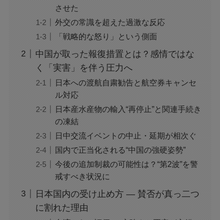
ぜ？公開収録で何があった？
させた
外交の常識を超えた過激な反応
ジャンプ33号だけ売り切れはなぜ？ワンピース
「戦略的な怒り」という側面
カードが影響を与えていた？
中国が取った報復措置とは？感情ではな
く「実害」を伴う圧力へ
声にならない愛は最終話やネタバレは？最後ま
日本への渡航自粛勧告と航空券キャンセ
で見る方法も！
ル対応
日本産水産物の輸入“再停止”と関連手続き
の凍結
MAZZEL・RYUKIのヘアメイク匂わせとは？時
系列で調査
日中交流イベントの中止・延期が相次ぐ
国内で正当化される“中国の強硬姿勢”
今後の追加制裁の可能性は？“第2波”を警
映画『銀行強盗：完全マニュアル』公開中止の
理由は？なぜなのか徹底調査
戒すべき状況に
日本国内の受け止め方 ― 賛否が真っ二つ
に割れた理由
モンスト抽選会の炎上理由は？謝罪と再実施の
経緯をわかりやすく解説