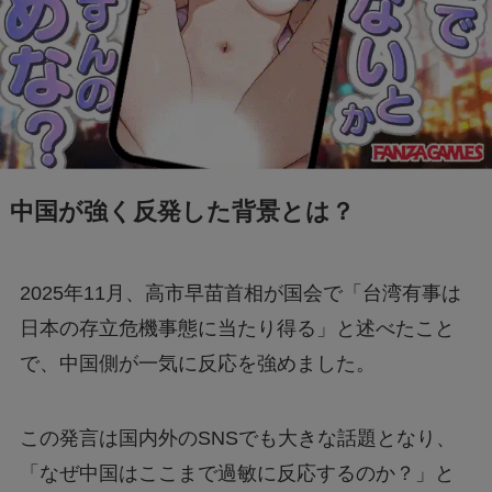
Geminiでエラー1076になる！理由はなぜ？対
処法は？
あつもりまとめ
中国が強く反発した背景とは？
リボーン最終回の意味はどういうこと？ラスト
シーンを調査
2025年11月、高市早苗首相が国会で「台湾有事は
日本の存立危機事態に当たり得る」と述べたこと
ジェームズ・ウェストンが京都で死亡？死因は
で、中国側が一気に反応を強めました。
なぜ？
この発言は国内外のSNSでも大きな話題となり、
「なぜ中国はここまで過敏に反応するのか？」と