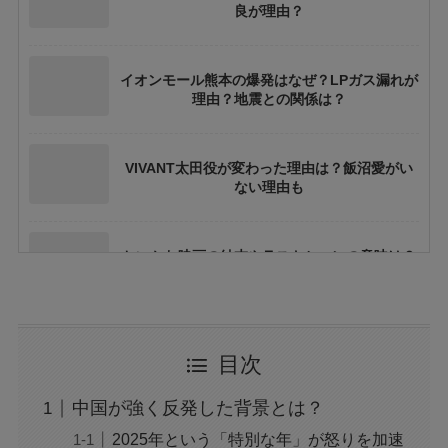
良が理由？
イオンモール熊本の爆発はなぜ？LPガス漏れが
理由？地震との関係は？
VIVANT太田役が変わった理由は？飯沼愛がい
ない理由も
ちいかわ映画の結末やラストシーンの意味は？
ネタバレや考察も
花乃まりあとは誰？何者？三山凌輝との関係や
目次
結婚してる？
中国が強く反発した背景とは？
アレン様が川村エミコに怒ったのは本当？な
2025年という「特別な年」が怒りを加速